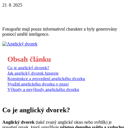
21
8
2025
.
.
Fotografie mají pouze informativní charakter a byly generovány
pomocí umělé inteligence.
Obsah článku
Co je anglický dvorek?
Jak anglický dvorek funguje
Konstrukce a provedení anglického dvorku
Využití anglického dvorku v praxi
Výhody a nevýhody anglického dvorku
Co je anglický dvorek?
Anglický dvorek
(také zvaný anglické okno nebo světlík) je
stavební prvek, který umožňuje
přístup denního světla a vzduchu