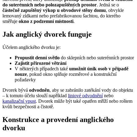
do suterénních nebo polozapuštěných prostor
. Jedná se o
částečně zapuštěný výkop u obvodové stěny domu
, obvykle
lemovaný zídkami nebo prefabrikovanou šachtou, do kterého
směřuje
okno z podzemní místnosti
.
Jak anglický dvorek funguje
Účelem anglického dvorku je:
Propustit denní světlo
do sklepních nebo suterénních prostor
Zajistit přirozené větrání
V některých případech také
umožnit únik osob v případě
nouze
, pokud okno splňuje rozměrové a konstrukční
požadavky
Dvorek bývá
odvodněn
, aby se zabránilo zatékání vody do objektu
– k tomuto účelu slouží například
liniové odvodnění
nebo
kanalizační vpust
. Dvorek může být také opatřen mříží nebo roštem
kvůli bezpečnosti a čistotě.
Konstrukce a provedení anglického
dvorku