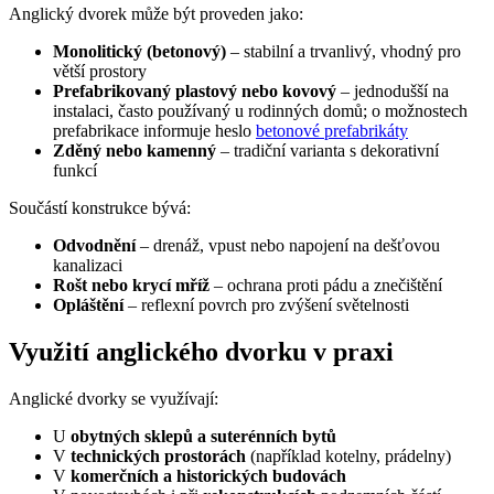
Anglický dvorek může být proveden jako:
Monolitický (betonový)
– stabilní a trvanlivý, vhodný pro
větší prostory
Prefabrikovaný plastový nebo kovový
– jednodušší na
instalaci, často používaný u rodinných domů; o možnostech
prefabrikace informuje heslo
betonové prefabrikáty
Zděný nebo kamenný
– tradiční varianta s dekorativní
funkcí
Součástí konstrukce bývá:
Odvodnění
– drenáž, vpust nebo napojení na dešťovou
kanalizaci
Rošt nebo krycí mříž
– ochrana proti pádu a znečištění
Opláštění
– reflexní povrch pro zvýšení světelnosti
Využití anglického dvorku v praxi
Anglické dvorky se využívají:
U
obytných sklepů a suterénních bytů
V
technických prostorách
(například kotelny, prádelny)
V
komerčních a historických budovách