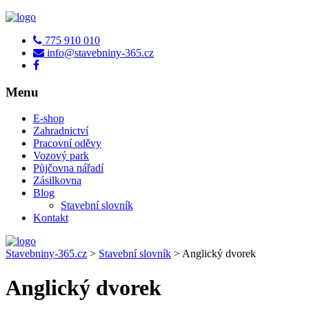
775 910 010
info@stavebniny-365.cz
Menu
E-shop
Zahradnictví
Pracovní oděvy
Vozový park
Půjčovna nářadí
Zásilkovna
Blog
Stavební slovník
Kontakt
Stavebniny-365.cz
>
Stavební slovník
>
Anglický dvorek
Anglický dvorek