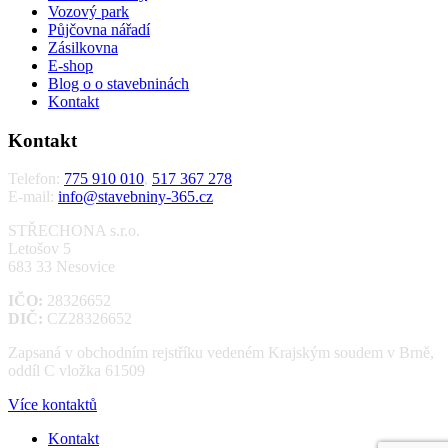
Vozový park
Půjčovna nářadí
Zásilkovna
E-shop
Blog o o stavebninách
Kontakt
Kontakt
Telefon:
775 910 010
,
517 367 278
E-mail:
info@stavebniny-365.cz
STŘECHONA s.r.o.
Letošov 5
683 33 Nesovice
IČO:
28326652
DIČ:
CZ28326652
Zapsaná v obchodním rejstříku vedeném Krajským soudem v Brně,
oddíl C vložka 61509
Více kontaktů
Kontakt