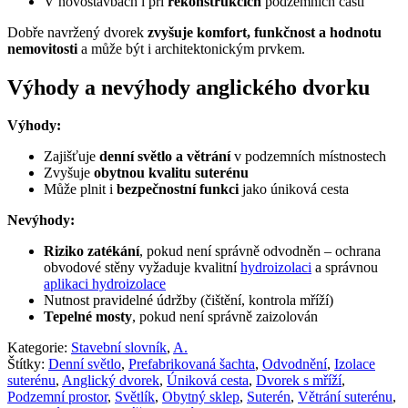
V novostavbách i při
rekonstrukcích
podzemních částí
Dobře navržený dvorek
zvyšuje komfort, funkčnost a hodnotu
nemovitosti
a může být i architektonickým prvkem.
Výhody a nevýhody anglického dvorku
Výhody:
Zajišťuje
denní světlo a větrání
v podzemních místnostech
Zvyšuje
obytnou kvalitu suterénu
Může plnit i
bezpečnostní funkci
jako úniková cesta
Nevýhody:
Riziko zatékání
, pokud není správně odvodněn – ochrana
obvodové stěny vyžaduje kvalitní
hydroizolaci
a správnou
aplikaci hydroizolace
Nutnost pravidelné údržby (čištění, kontrola mříží)
Tepelné mosty
, pokud není správně zaizolován
Kategorie:
Stavební slovník
,
A.
Štítky:
Denní světlo
,
Prefabrikovaná šachta
,
Odvodnění
,
Izolace
suterénu
,
Anglický dvorek
,
Úniková cesta
,
Dvorek s mříží
,
Podzemní prostor
,
Světlík
,
Obytný sklep
,
Suterén
,
Větrání suterénu
,