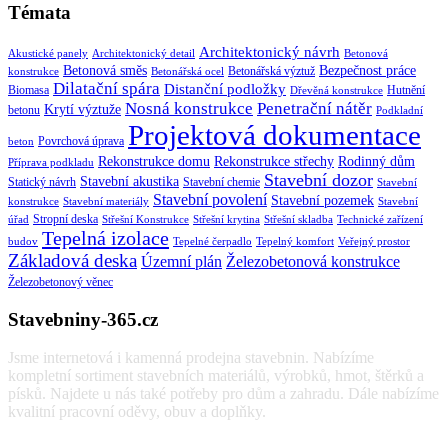
Témata
Architektonický návrh
Akustické panely
Architektonický detail
Betonová
Betonová směs
Bezpečnost práce
Betonářská výztuž
konstrukce
Betonářská ocel
Dilatační spára
Distanční podložky
Biomasa
Hutnění
Dřevěná konstrukce
Nosná konstrukce
Penetrační nátěr
Krytí výztuže
betonu
Podkladní
Projektová dokumentace
Povrchová úprava
beton
Rekonstrukce domu
Rekonstrukce střechy
Rodinný dům
Příprava podkladu
Stavební dozor
Stavební akustika
Statický návrh
Stavební chemie
Stavební
Stavební povolení
Stavební pozemek
konstrukce
Stavební materiály
Stavební
Stropní deska
úřad
Střešní Konstrukce
Střešní krytina
Střešní skladba
Technické zařízení
Tepelná izolace
budov
Tepelné čerpadlo
Tepelný komfort
Veřejný prostor
Základová deska
Územní plán
Železobetonová konstrukce
Železobetonový věnec
Stavebniny-365.cz
Jsme internetová i kamenná prodejna stavebnin. Nabízíme
kompletní sortiment stavebních materiálů, výrobků, hmot, štěrků a
písků. Najdete u nás také potřeby pro dům a zahradu. Dále nabízíme
kvalitní pracovní oděvy, obuv a doplňky.
Vyhledávání: