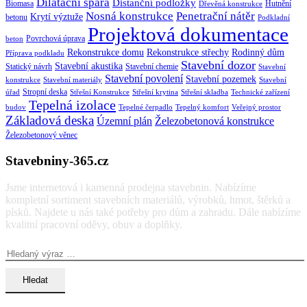
Dilatační spára
Distanční podložky
Biomasa
Hutnění
Dřevěná konstrukce
Nosná konstrukce
Penetrační nátěr
Krytí výztuže
betonu
Podkladní
Projektová dokumentace
Povrchová úprava
beton
Rekonstrukce domu
Rekonstrukce střechy
Rodinný dům
Příprava podkladu
Stavební dozor
Stavební akustika
Statický návrh
Stavební chemie
Stavební
Stavební povolení
Stavební pozemek
konstrukce
Stavební materiály
Stavební
Stropní deska
úřad
Střešní Konstrukce
Střešní krytina
Střešní skladba
Technické zařízení
Tepelná izolace
budov
Tepelné čerpadlo
Tepelný komfort
Veřejný prostor
Základová deska
Územní plán
Železobetonová konstrukce
Železobetonový věnec
Stavebniny-365.cz
Jsme internetová i kamenná prodejna stavebnin. Nabízíme
kompletní sortiment stavebních materiálů, výrobků, hmot, štěrků a
písků. Najdete u nás také potřeby pro dům a zahradu. Dále nabízíme
kvalitní pracovní oděvy, obuv a doplňky.
Vyhledávání: