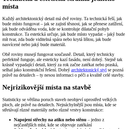
místa
Každý architektonický detail má dvě roviny. Ta technická řeší, jak
bude místo fungovat – jak se zajistí těsnost, jak se přenese zatížení,
jak bude odváděna voda, kde se kontroluje dilatační pohyb
konstrukce. Ta estetická určuje, jak bude místo vypadat – jaký bude
mít tvar, zda bude viditelná spára nebo krytá lištou, jak bude
nasvícené nebo jaký bude materiál.
Obě roviny musejí fungovat současně. Detail, který technicky
perfektně funguje, ale esteticky kazí fasádu, není dobrý. Stejně tak
krásně vypadající detail, který za rok začne zatékat nebo praská,
selhal jako konstrukční řešení. Dobrý
architektonický styl
se pozná
právě na detailech – ty nesou informaci o péči a kvalitě celé stavby.
Nejrizikovější místa na stavbě
Statisticky se většina poruch staveb neobjeví uprostřed velkých
ploch, ale právě na detailech. Nejnáchylnější jsou místa, kde se
střetávají různé materiály nebo různé vrstvy konstrukce:
Napojení střechy na atiku nebo stěnu
– jedno z
nejčastějších míst, kde se objevuje zatékání