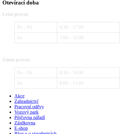
Otevírací doba
Letní provoz
Po – Pá
6:30 – 17:00
So
7:00 – 12:00
Zimní provoz
Po – Pá
6:30 – 16:00
So
8:00 – 11:00
Akce
Zahradnictví
Pracovní oděvy
Vozový park
Půjčovna nářadí
Zásilkovna
E-shop
Blog o o stavebninách