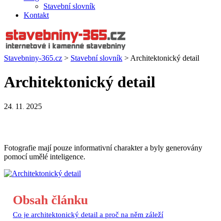
Stavební slovník
Kontakt
Stavebniny-365.cz
>
Stavební slovník
>
Architektonický detail
Architektonický detail
24
11
2025
.
.
Fotografie mají pouze informativní charakter a byly generovány
pomocí umělé inteligence.
Obsah článku
Co je architektonický detail a proč na něm záleží