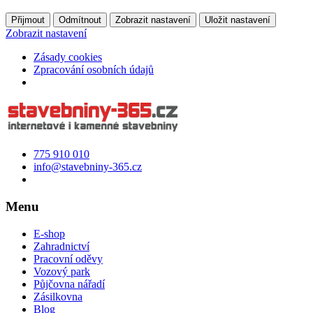
Přijmout
Odmítnout
Zobrazit nastavení
Uložit nastavení
Zobrazit nastavení
Zásady cookies
Zpracování osobních údajů
775 910 010
info@stavebniny-365.cz
Menu
E-shop
Zahradnictví
Pracovní oděvy
Vozový park
Půjčovna nářadí
Zásilkovna
Blog