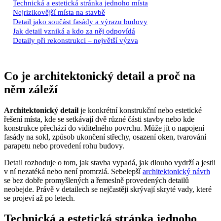
Technická a estetická stránka jednoho místa
Nejrizikovější místa na stavbě
Detail jako součást fasády a výrazu budovy
Jak detail vzniká a kdo za něj odpovídá
Detaily při rekonstrukci – největší výzva
Co je architektonický detail a proč na
něm záleží
Architektonický detail
je konkrétní konstrukční nebo estetické
řešení místa, kde se setkávají dvě různé části stavby nebo kde
konstrukce přechází do viditelného povrchu. Může jít o napojení
fasády na sokl, způsob ukončení střechy, osazení oken, tvarování
parapetu nebo provedení rohu budovy.
Detail rozhoduje o tom, jak stavba vypadá, jak dlouho vydrží a jestli
v ní nezatéká nebo není promrzlá. Sebelepší
architektonický návrh
se bez dobře promyšlených a řemeslně provedených detailů
neobejde. Právě v detailech se nejčastěji skrývají skryté vady, které
se projeví až po letech.
Technická a estetická stránka jednoho