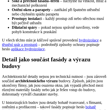
Sokl a přechod fasáda–terén
– náchylné na vlhkost, mráz a
mechanické poškození
Ostění oken a parapety
– zatékání při špatném utěsnění
nebo chybném spádu parapetu
Prostupy instalací
– každý prostup zdí nebo střechou musí
být pečlivě utěsněn
Dilatační spáry
– pokud nejsou správně navrženy, vede
pohyb konstrukce k praskání
U všech těchto míst je klíčové správné provedení
hydroizolace
a
těsnění spár a prostupů
– podrobněji způsoby ochrany popisuje
heslo
aplikace hydroizolace
.
Detail jako součást fasády a výrazu
budovy
Architektonické detaily nejsou jen technická nutnost – jsou zároveň
součástí
architektonického výrazu
budovy. Způsob, jakým jsou
ukončeny římsy, jak jsou osazena okna, jak vypadá přechod mezi
různými materiály fasády nebo jak je řešen vstup do budovy,
dohromady vytváří charakter stavby.
U historizujících budov jsou detaily bohatě tvarované, s římsami,
ostěními a profilacemi – takové fasády popisuje heslo
bohatě