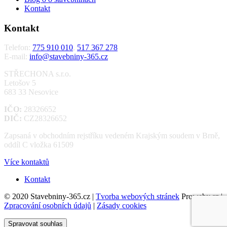
Kontakt
Kontakt
Telefon:
775 910 010
,
517 367 278
E-mail:
info@stavebniny-365.cz
STŘECHONA s.r.o.
Letošov 5
683 33 Nesovice
IČO:
28326652
DIČ:
CZ28326652
Zapsaná v obchodním rejstříku vedeném Krajským soudem v Brně,
oddíl C vložka 61509
Více kontaktů
Kontakt
© 2020 Stavebniny-365.cz |
Tvorba webových stránek
Proweby.cz |
Zpracování osobních údajů
|
Zásady cookies
Spravovat souhlas