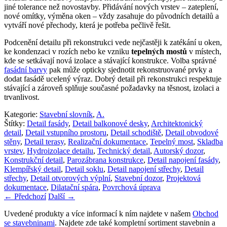
jiné tolerance než novostavby. Přidávání nových vrstev – zateplení,
nové omítky, výměna oken – vždy zasahuje do původních detailů a
vytváří nové přechody, která je potřeba pečlivě řešit.
Podcenění detailu při rekonstrukci vede nejčastěji k zatékání u oken,
ke kondenzaci v rozích nebo ke vzniku
tepelných mostů
v místech,
kde se setkávají nová izolace a stávající konstrukce. Volba správné
fasádní barvy
pak může opticky sjednotit rekonstruované prvky a
dodat fasádě ucelený výraz. Dobrý detail při rekonstrukci respektuje
stávající a zároveň splňuje současné požadavky na těsnost, izolaci a
trvanlivost.
Kategorie:
Stavební slovník
,
A.
Štítky:
Detail fasády
,
Detail balkonové desky
,
Architektonický
detail
,
Detail vstupního prostoru
,
Detail schodiště
,
Detail obvodové
stěny
,
Detail terasy
,
Realizační dokumentace
,
Tepelný most
,
Skladba
vrstev
,
Hydroizolace detailu
,
Technický detail
,
Autorský dozor
,
Konstrukční detail
,
Parozábrana konstrukce
,
Detail napojení fasády
,
Klempířský detail
,
Detail soklu
,
Detail napojení střechy
,
Detail
střechy
,
Detail otvorových výplní
,
Stavební dozor
,
Projektová
dokumentace
,
Dilatační spára
,
Povrchová úprava
←
Předchozí
Další
→
Uvedené produkty a více informací k ním najdete v našem
Obchod
se stavebninami
. Najdete zde také kompletní sortiment stavebnin a