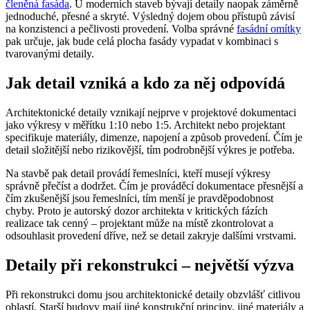
členěná fasáda
. U moderních staveb bývají detaily naopak záměrně
jednoduché, přesné a skryté. Výsledný dojem obou přístupů závisí
na konzistenci a pečlivosti provedení. Volba správné
fasádní omítky
pak určuje, jak bude celá plocha fasády vypadat v kombinaci s
tvarovanými detaily.
Jak detail vzniká a kdo za něj odpovídá
Architektonické detaily vznikají nejprve v projektové dokumentaci
jako výkresy v měřítku 1:10 nebo 1:5. Architekt nebo projektant
specifikuje materiály, dimenze, napojení a způsob provedení. Čím je
detail složitější nebo rizikovější, tím podrobnější výkres je potřeba.
Na stavbě pak detail provádí řemeslníci, kteří musejí výkresy
správně přečíst a dodržet. Čím je prováděcí dokumentace přesnější a
čím zkušenější jsou řemeslníci, tím menší je pravděpodobnost
chyby. Proto je autorský dozor architekta v kritických fázích
realizace tak cenný – projektant může na místě zkontrolovat a
odsouhlasit provedení dříve, než se detail zakryje dalšími vrstvami.
Detaily při rekonstrukci – největší výzva
Při rekonstrukci domu jsou architektonické detaily obzvlášť citlivou
oblastí. Starší budovy mají jiné konstrukční principy, jiné materiály a