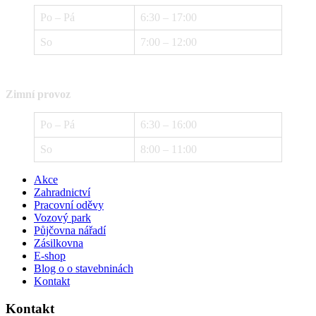
Po – Pá
6:30 – 17:00
So
7:00 – 12:00
Zimní provoz
Po – Pá
6:30 – 16:00
So
8:00 – 11:00
Akce
Zahradnictví
Pracovní oděvy
Vozový park
Půjčovna nářadí
Zásilkovna
E-shop
Blog o o stavebninách
Kontakt
Kontakt