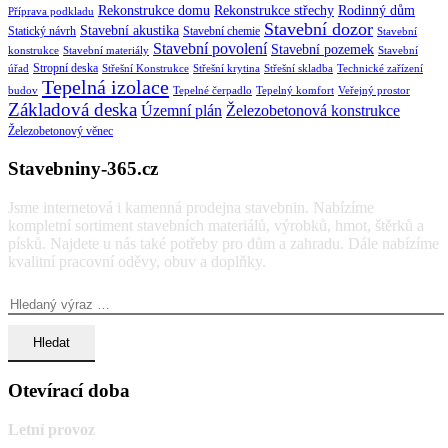
Rekonstrukce domu
Rekonstrukce střechy
Rodinný dům
Příprava podkladu
Stavební dozor
Stavební akustika
Statický návrh
Stavební chemie
Stavební
Stavební povolení
Stavební pozemek
konstrukce
Stavební materiály
Stavební
Stropní deska
úřad
Střešní Konstrukce
Střešní krytina
Střešní skladba
Technické zařízení
Tepelná izolace
budov
Tepelné čerpadlo
Tepelný komfort
Veřejný prostor
Základová deska
Územní plán
Železobetonová konstrukce
Železobetonový věnec
Stavebniny-365.cz
Jsme internetová i kamenná prodejna stavebnin. Nabízíme
kompletní sortiment stavebních materiálů, výrobků, hmot, štěrků a
písků. Najdete u nás také potřeby pro dům a zahradu. Dále nabízíme
kvalitní pracovní oděvy, obuv a doplňky.
Vyhledávání:
Otevírací doba
Letní provoz