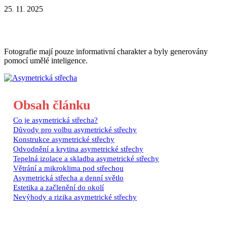
25
11
2025
.
.
Fotografie mají pouze informativní charakter a byly generovány
pomocí umělé inteligence.
Obsah článku
Co je asymetrická střecha?
Důvody pro volbu asymetrické střechy
Konstrukce asymetrické střechy
Odvodnění a krytina asymetrické střechy
Tepelná izolace a skladba asymetrické střechy
Větrání a mikroklima pod střechou
Asymetrická střecha a denní světlo
Estetika a začlenění do okolí
Nevýhody a rizika asymetrické střechy