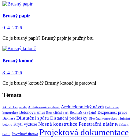
Brusný papír
9. 4. 2026
Co je brusný papír? Brusný papír je pružný bru
Brusný kotouč
8. 4. 2026
Co je brusný kotouč? Brusný kotouč je pracovní
Témata
Architektonický návrh
Akustické panely
Architektonický detail
Betonová
Betonová směs
Bezpečnost práce
Betonářská výztuž
konstrukce
Betonářská ocel
Dilatační spára
Distanční podložky
Biomasa
Hutnění
Dřevěná konstrukce
Nosná konstrukce
Penetrační nátěr
Krytí výztuže
betonu
Podkladní
Projektová dokumentace
Povrchová úprava
beton