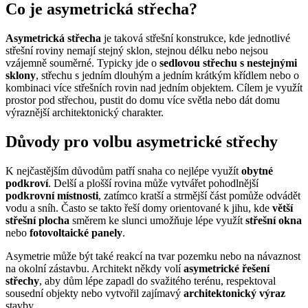
Co je asymetrická střecha?
Asymetrická střecha
je taková střešní konstrukce, kde jednotlivé
střešní roviny nemají stejný sklon, stejnou délku nebo nejsou
vzájemně souměrné. Typicky jde o
sedlovou střechu s nestejnými
sklony
, střechu s jedním dlouhým a jedním krátkým křídlem nebo o
kombinaci více střešních rovin nad jedním objektem. Cílem je využít
prostor pod střechou, pustit do domu více světla nebo dát domu
výraznější architektonický charakter.
Důvody pro volbu asymetrické střechy
K nejčastějším důvodům patří snaha co nejlépe využít
obytné
podkroví
. Delší a plošší rovina může vytvářet pohodlnější
podkrovní místnosti
, zatímco kratší a strmější část pomůže odvádět
vodu a sníh. Často se takto řeší domy orientované k jihu, kde
větší
střešní plocha
směrem ke slunci umožňuje lépe využít
střešní okna
nebo
fotovoltaické panely
.
Asymetrie může být také reakcí na tvar pozemku nebo na návaznost
na okolní zástavbu. Architekt někdy volí
asymetrické řešení
střechy
, aby dům lépe zapadl do svažitého terénu, respektoval
sousední objekty nebo vytvořil zajímavý
architektonický výraz
stavby.