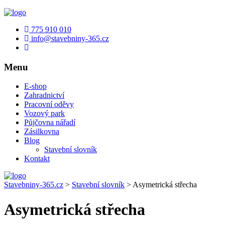
775 910 010
info@stavebniny-365.cz
Menu
E-shop
Zahradnictví
Pracovní oděvy
Vozový park
Půjčovna nářadí
Zásilkovna
Blog
Stavební slovník
Kontakt
Stavebniny-365.cz
>
Stavební slovník
>
Asymetrická střecha
Asymetrická střecha