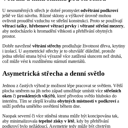
U nesouměrných střech je dobré promyslet
odvětrání podkroví
ještě ve fázi návrhu. Různé sklony a výškové úrovně mohou
ovlivnit proudění vzduchu ve střešní konstrukci. Proto se používají
větrací tašky
,
hřebenové větrací prvky
i
větrané střešní mezery
,
aby nedocházelo k hromadění vlhkosti a přehřívání obytných
prostor.
Dobře navržené
větrání střechy
prodlužuje životnost dřeva, krytiny
i izolací. U asymetrické střechy je to obzvlášť důležité, protože
jedna střešní strana bývá výrazně více zatížená sluncem než druhá,
což může vést k rozdílnému stárnutí materiálů.
Asymetrická střecha a denní světlo
Jednou z častých výhod je možnost lépe pracovat se světlem. Větší
plocha směrem na jih nebo západ umožňuje umístit více
střešních
oken
či
prosklených vikýřů
, které přivedou světlo hluboko do
interiéru. Tím se zlepší kvalita
obytných místností v podkroví
a
sníží potřeba umělého osvětlení během dne.
Naopak severní či více stíněná strana může být koncipována tak,
aby minimalizovala
tepelné zisky v létě
, kdy by přehřívání
podkroví bylo nežádoucí. Asymetrie tedy může být chytrým