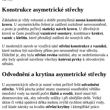
Konstrukce asymetrické střechy
Základem je vždy robustní a dobře promyšlená
nosná konstrukce
krovu
. U asymetrického řešení je zatížení rozložené nerovnoměrně,
a proto je potřeba pečlivý
statický návrh krovu
. U dřevěných
krovů se často používají
vaznicové soustavy
, kombinace
krokví
,
vaznic
a
kleštin
, které přenášejí zatížení do nosných stěn.
U moderních staveb se využívá také
střešní konstrukce z vazníků
,
které mohou být navrženy přímo pro nesouměrný tvar střechy.
Důležité je, aby byla
střešní rovina
stabilní, aby se nedeformovala a
aby byly správně navrženy všechny
kotevní prvky
k obvodovým
stěnám.
Odvodnění a krytina asymetrické střechy
U asymetrických střech je nutné velmi pečlivě řešit
odvodnění
střechy
. Větší plocha jedné strany znamená soustředění většího
množství vody na menší počet
žlabů a svodů
, které musí být
dimenzovány tak, aby odvedly srážky i při silnějším dešti. Velký
sklon či velká spádová délka mohou zvýšit rychlost stékající vody,
což klade nároky na kvalitu
střešní krytiny
i klempířské práce.