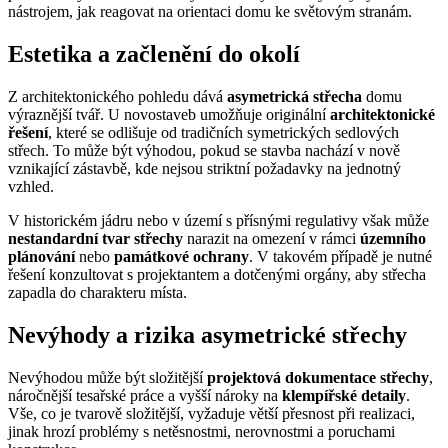
nástrojem, jak reagovat na orientaci domu ke světovým stranám.
Estetika a začlenění do okolí
Z architektonického pohledu dává
asymetrická střecha
domu
výraznější tvář. U novostaveb umožňuje originální
architektonické
řešení
, které se odlišuje od tradičních symetrických sedlových
střech. To může být výhodou, pokud se stavba nachází v nově
vznikající zástavbě, kde nejsou striktní požadavky na jednotný
vzhled.
V historickém jádru nebo v území s přísnými regulativy však může
nestandardní tvar střechy
narazit na omezení v rámci
územního
plánování
nebo
památkové ochrany
. V takovém případě je nutné
řešení konzultovat s projektantem a dotčenými orgány, aby střecha
zapadla do charakteru místa.
Nevýhody a rizika asymetrické střechy
Nevýhodou může být složitější
projektová dokumentace střechy
,
náročnější tesařské práce a vyšší nároky na
klempířské detaily
.
Vše, co je tvarově složitější, vyžaduje větší přesnost při realizaci,
jinak hrozí problémy s netěsnostmi, nerovnostmi a poruchami