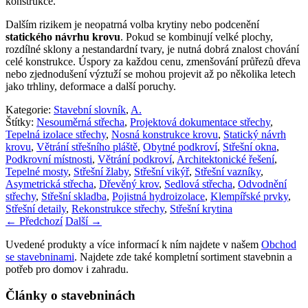
konstrukce.
Dalším rizikem je neopatrná volba krytiny nebo podcenění
statického návrhu krovu
. Pokud se kombinují velké plochy,
rozdílné sklony a nestandardní tvary, je nutná dobrá znalost chování
celé konstrukce. Úspory za každou cenu, zmenšování průřezů dřeva
nebo zjednodušení výztuží se mohou projevit až po několika letech
jako trhliny, deformace a další poruchy.
Kategorie:
Stavební slovník
,
A.
Štítky:
Nesouměrná střecha
,
Projektová dokumentace střechy
,
Tepelná izolace střechy
,
Nosná konstrukce krovu
,
Statický návrh
krovu
,
Větrání střešního pláště
,
Obytné podkroví
,
Střešní okna
,
Podkrovní místnosti
,
Větrání podkroví
,
Architektonické řešení
,
Tepelné mosty
,
Střešní žlaby
,
Střešní vikýř
,
Střešní vazníky
,
Asymetrická střecha
,
Dřevěný krov
,
Sedlová střecha
,
Odvodnění
střechy
,
Střešní skladba
,
Pojistná hydroizolace
,
Klempířské prvky
,
Střešní detaily
,
Rekonstrukce střechy
,
Střešní krytina
←
Předchozí
Další
→
Uvedené produkty a více informací k ním najdete v našem
Obchod
se stavebninami
. Najdete zde také kompletní sortiment stavebnin a
potřeb pro domov i zahradu.
Články o stavebninách