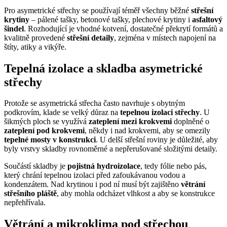
Pro asymetrické střechy se používají téměř všechny běžné
střešní
krytiny
– pálené tašky, betonové tašky, plechové krytiny i
asfaltový
šindel
. Rozhodující je vhodné kotvení, dostatečné překrytí formátů a
kvalitně provedené
střešní detaily
, zejména v místech napojení na
štíty, atiky a vikýře.
Tepelná izolace a skladba asymetrické
střechy
Protože se asymetrická střecha často navrhuje s obytným
podkrovím, klade se velký důraz na
tepelnou izolaci střechy
. U
šikmých ploch se využívá
zateplení mezi krokvemi
doplněné o
zateplení pod krokvemi
, někdy i nad krokvemi, aby se omezily
tepelné mosty v konstrukci
. U delší střešní roviny je důležité, aby
byly vrstvy skladby rovnoměrné a nepřerušované složitými detaily.
Součástí skladby je
pojistná hydroizolace
, tedy fólie nebo pás,
který chrání tepelnou izolaci před zafoukávanou vodou a
kondenzátem. Nad krytinou i pod ní musí být zajištěno
větrání
střešního pláště
, aby mohla odcházet vlhkost a aby se konstrukce
nepřehřívala.
Větrání a mikroklima pod střechou