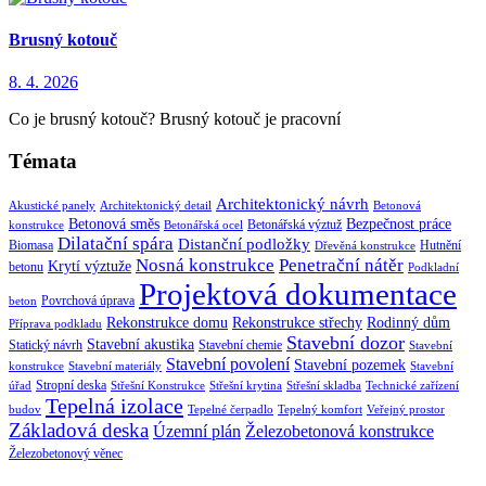
Brusný kotouč
8. 4. 2026
Co je brusný kotouč? Brusný kotouč je pracovní
Témata
Architektonický návrh
Akustické panely
Architektonický detail
Betonová
Betonová směs
Bezpečnost práce
Betonářská výztuž
konstrukce
Betonářská ocel
Dilatační spára
Distanční podložky
Biomasa
Hutnění
Dřevěná konstrukce
Nosná konstrukce
Penetrační nátěr
Krytí výztuže
betonu
Podkladní
Projektová dokumentace
Povrchová úprava
beton
Rekonstrukce domu
Rekonstrukce střechy
Rodinný dům
Příprava podkladu
Stavební dozor
Stavební akustika
Statický návrh
Stavební chemie
Stavební
Stavební povolení
Stavební pozemek
konstrukce
Stavební materiály
Stavební
Stropní deska
úřad
Střešní Konstrukce
Střešní krytina
Střešní skladba
Technické zařízení
Tepelná izolace
budov
Tepelné čerpadlo
Tepelný komfort
Veřejný prostor
Základová deska
Územní plán
Železobetonová konstrukce
Železobetonový věnec