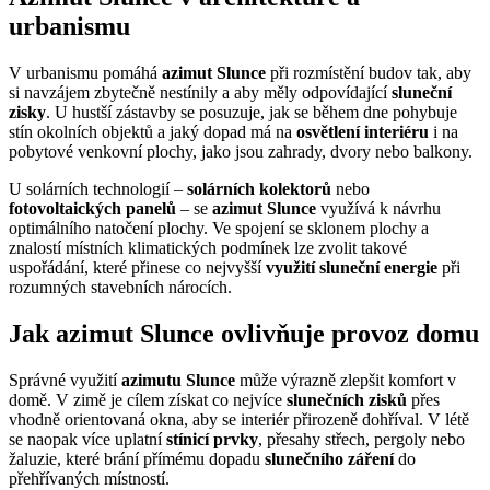
urbanismu
V urbanismu pomáhá
azimut Slunce
při rozmístění budov tak, aby
si navzájem zbytečně nestínily a aby měly odpovídající
sluneční
zisky
. U hustší zástavby se posuzuje, jak se během dne pohybuje
stín okolních objektů a jaký dopad má na
osvětlení interiéru
i na
pobytové venkovní plochy, jako jsou zahrady, dvory nebo balkony.
U solárních technologií –
solárních kolektorů
nebo
fotovoltaických panelů
– se
azimut Slunce
využívá k návrhu
optimálního natočení plochy. Ve spojení se sklonem plochy a
znalostí místních klimatických podmínek lze zvolit takové
uspořádání, které přinese co nejvyšší
využití sluneční energie
při
rozumných stavebních nárocích.
Jak azimut Slunce ovlivňuje provoz domu
Správné využití
azimutu Slunce
může výrazně zlepšit komfort v
domě. V zimě je cílem získat co nejvíce
slunečních zisků
přes
vhodně orientovaná okna, aby se interiér přirozeně dohříval. V létě
se naopak více uplatní
stínicí prvky
, přesahy střech, pergoly nebo
žaluzie, které brání přímému dopadu
slunečního záření
do
přehřívaných místností.