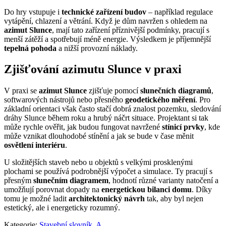
Do hry vstupuje i
technické zařízení budov
– například regulace
vytápění, chlazení a větrání. Když je dům navržen s ohledem na
azimut Slunce
, mají tato zařízení příznivější podmínky, pracují s
menší zátěží a spotřebují méně energie. Výsledkem je příjemnější
tepelná pohoda
a nižší provozní náklady.
Zjišťování azimutu Slunce v praxi
V praxi se
azimut Slunce
zjišťuje pomocí
slunečních diagramů
,
softwarových nástrojů nebo přesného
geodetického měření
. Pro
základní orientaci však často stačí dobrá znalost pozemku, sledování
dráhy Slunce během roku a hrubý náčrt situace. Projektant si tak
může rychle ověřit, jak budou fungovat navržené
stínicí prvky
, kde
může vznikat dlouhodobé stínění a jak se bude v čase měnit
osvětlení interiéru
.
U složitějších staveb nebo u objektů s velkými prosklenými
plochami se používá podrobnější výpočet a simulace. Ty pracují s
přesným
slunečním diagramem
, hodnotí různé varianty natočení a
umožňují porovnat dopady na
energetickou bilanci domu
. Díky
tomu je možné ladit
architektonický návrh
tak, aby byl nejen
estetický, ale i energeticky rozumný.
Kategorie:
Stavební slovník
,
A.