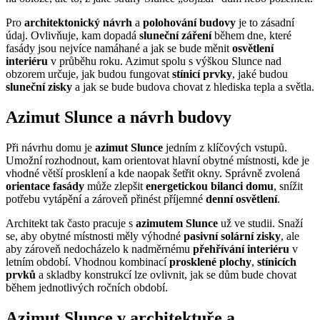
Pro
architektonický návrh
a
polohování budovy
je to zásadní
údaj. Ovlivňuje, kam dopadá
sluneční záření
během dne, které
fasády jsou nejvíce namáhané a jak se bude měnit
osvětlení
interiéru
v průběhu roku. Azimut spolu s výškou Slunce nad
obzorem určuje, jak budou fungovat
stínicí prvky
, jaké budou
sluneční zisky
a jak se bude budova chovat z hlediska tepla a světla.
Azimut Slunce a návrh budovy
Při návrhu domu je
azimut Slunce
jedním z klíčových vstupů.
Umožní rozhodnout, kam orientovat hlavní obytné místnosti, kde je
vhodné větší prosklení a kde naopak šetřit okny. Správně zvolená
orientace fasády
může zlepšit
energetickou bilanci domu
, snížit
potřebu vytápění a zároveň přinést příjemné
denní osvětlení
.
Architekt tak často pracuje s
azimutem Slunce
už ve studii. Snaží
se, aby obytné místnosti měly výhodné
pasivní solární zisky
, ale
aby zároveň nedocházelo k nadměrnému
přehřívání interiéru
v
letním období. Vhodnou kombinací
prosklené plochy
,
stínicích
prvků
a skladby konstrukcí lze ovlivnit, jak se dům bude chovat
během jednotlivých ročních období.
Azimut Slunce v architektuře a