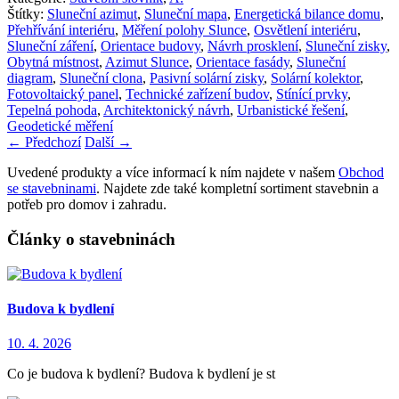
Štítky:
Sluneční azimut
,
Sluneční mapa
,
Energetická bilance domu
,
Přehřívání interiéru
,
Měření polohy Slunce
,
Osvětlení interiéru
,
Sluneční záření
,
Orientace budovy
,
Návrh prosklení
,
Sluneční zisky
,
Obytná místnost
,
Azimut Slunce
,
Orientace fasády
,
Sluneční
diagram
,
Sluneční clona
,
Pasivní solární zisky
,
Solární kolektor
,
Fotovoltaický panel
,
Technické zařízení budov
,
Stínící prvky
,
Tepelná pohoda
,
Architektonický návrh
,
Urbanistické řešení
,
Geodetické měření
←
Předchozí
Další
→
Uvedené produkty a více informací k ním najdete v našem
Obchod
se stavebninami
. Najdete zde také kompletní sortiment stavebnin a
potřeb pro domov i zahradu.
Články o stavebninách
Budova k bydlení
10. 4. 2026
Co je budova k bydlení? Budova k bydlení je st