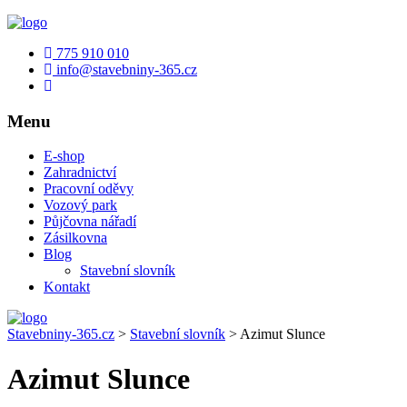
775 910 010
info@stavebniny-365.cz
Menu
E-shop
Zahradnictví
Pracovní oděvy
Vozový park
Půjčovna nářadí
Zásilkovna
Blog
Stavební slovník
Kontakt
Stavebniny-365.cz
>
Stavební slovník
>
Azimut Slunce
Azimut Slunce