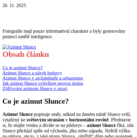
26
11
2025
.
.
Fotografie mají pouze informativní charakter a byly generovány
pomocí umělé inteligence.
Obsah článku
Co je azimut Slunce?
Azimut Slunce a návrh budovy
Azimut Slunce v architektuře a urbanismu
Jak azimut Slunce ovlivňuje provoz domu
Zjišťování azimutu Slunce v praxi
Co je azimut Slunce?
Azimut Slunce
popisuje směr, odkud na daném místě Slunce svítí,
vztažený ke
světovým stranám
v
horizontální rovině
. Představte
si, že stojíte venku a díváte se na půdorys –
azimut Slunce
říká, zda
Slunce přichází spíše od východu, jihu nebo západu. Neřeší výšku
na obloze, ale to, z jaké strany Slunce „objíždí“ dům nebo pozemek.