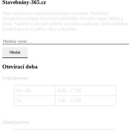
Stavebniny-365.cz
Jsme internetová i kamenná prodejna stavebnin. Nabízíme
kompletní sortiment stavebních materiálů, výrobků, hmot, štěrků a
písků. Najdete u nás také potřeby pro dům a zahradu. Dále nabízíme
kvalitní pracovní oděvy, obuv a doplňky.
Vyhledávání:
Otevírací doba
Letní provoz
Po – Pá
6:30 – 17:00
So
7:00 – 12:00
Zimní provoz