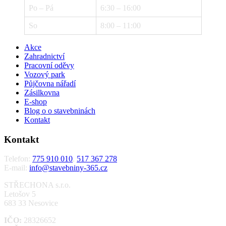
Po – Pá
6:30 – 16:00
So
8:00 – 11:00
Akce
Zahradnictví
Pracovní oděvy
Vozový park
Půjčovna nářadí
Zásilkovna
E-shop
Blog o o stavebninách
Kontakt
Kontakt
Telefon:
775 910 010
,
517 367 278
E-mail:
info@stavebniny-365.cz
STŘECHONA s.r.o.
Letošov 5
683 33 Nesovice
IČO:
28326652