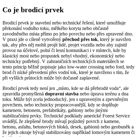
Co je brodicí prvek
Brodicí prvek je stavební nebo technické řešení, které umožňuje
překonání vodního toku, mělkého koryta nebo občasně
zavodněného místa přímo po jeho povrchu nebo přes upravené dno.
V praxi jde o cíleně vytvořený
přechod přes tok
, který je navržen
tak, aby přes něj mohli projít lidé, projet vozidla nebo aby zajistil
provoz na účelové, polní či lesní komunikaci i v místech, kde by
klasický most nebo propustek nebyl vhodný, ekonomický nebo
technicky potřebný. V zahraničních technických materiálech se
tento princip běžně popisuje jako low-water crossing nebo ford, tedy
brod či nízké převedení přes vodní tok, které je navrženo s tím, že
při vyšších průtocích může být dočasně zaplavené.
Brodicí prvek tedy není jen „místo, kde se dá přebrodit voda“, ale
zpravidla promyšlená
dopravní stavba
nebo úprava terénu a dna
toku. Může být zcela jednoduchý, jen s upraveným a zpevněným
povrchem, nebo technicky propracovanější, kdy se doplňuje
kamenem, betonem, prefabrikáty, gabiony nebo jinými
stabilizačními prvky. Technické podklady americké Forest Service
uvádějí, že zlepšené brody mívají pojízdný povrch z kamene,
betonu, asfaltu, betonových bloků, desek, gabionů nebo geobuněk a
že jejich okraje bývají stabilizovány například lomovým kamenem či