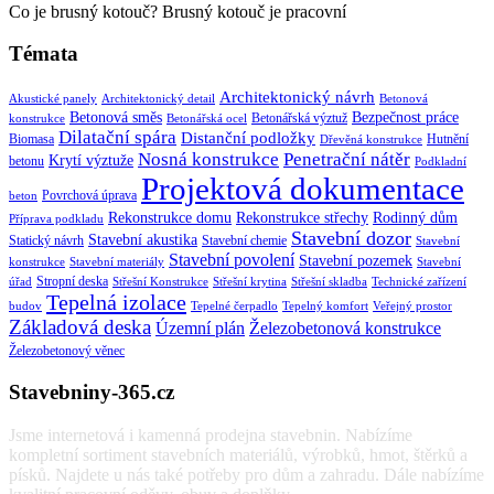
Co je brusný kotouč? Brusný kotouč je pracovní
Témata
Architektonický návrh
Akustické panely
Architektonický detail
Betonová
Betonová směs
Bezpečnost práce
Betonářská výztuž
konstrukce
Betonářská ocel
Dilatační spára
Distanční podložky
Biomasa
Hutnění
Dřevěná konstrukce
Nosná konstrukce
Penetrační nátěr
Krytí výztuže
betonu
Podkladní
Projektová dokumentace
Povrchová úprava
beton
Rekonstrukce domu
Rekonstrukce střechy
Rodinný dům
Příprava podkladu
Stavební dozor
Stavební akustika
Statický návrh
Stavební chemie
Stavební
Stavební povolení
Stavební pozemek
konstrukce
Stavební materiály
Stavební
Stropní deska
úřad
Střešní Konstrukce
Střešní krytina
Střešní skladba
Technické zařízení
Tepelná izolace
budov
Tepelné čerpadlo
Tepelný komfort
Veřejný prostor
Základová deska
Územní plán
Železobetonová konstrukce
Železobetonový věnec
Stavebniny-365.cz
Jsme internetová i kamenná prodejna stavebnin. Nabízíme
kompletní sortiment stavebních materiálů, výrobků, hmot, štěrků a
písků. Najdete u nás také potřeby pro dům a zahradu. Dále nabízíme