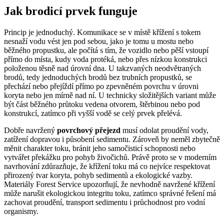
Jak brodicí prvek funguje
Princip je jednoduchý. Komunikace se v místě křížení s tokem
nesnaží vodu vést jen pod sebou, jako je tomu u mostu nebo
běžného propustku, ale počítá s tím, že vozidlo nebo pěší vstoupí
přímo do místa, kudy voda protéká, nebo přes nízkou konstrukci
položenou těsně nad úrovní dna. U takzvaných neodvětraných
brodů, tedy jednoduchých brodů bez trubních propustků, se
přechází nebo přejíždí přímo po zpevněném povrchu v úrovni
koryta nebo jen mírně nad ní. U technicky složitějších variant může
být část běžného průtoku vedena otvorem, štěrbinou nebo pod
konstrukcí, zatímco při vyšší vodě se celý prvek přelévá.
Dobře navržený
povrchový přejezd
musí odolat proudění vody,
zatížení dopravou i působení sedimentu. Zároveň by neměl zbytečně
měnit charakter toku, bránit jeho samočisticí schopnosti nebo
vytvářet překážku pro pohyb živočichů. Právě proto se v moderním
navrhování zdůrazňuje, že křížení toku má co nejvíce respektovat
přirozený tvar koryta, pohyb sedimentů a ekologické vazby.
Materiály Forest Service upozorňují, že nevhodně navržené křížení
může narušit ekologickou integritu toku, zatímco správné řešení má
zachovat proudění, transport sedimentu i průchodnost pro vodní
organismy.