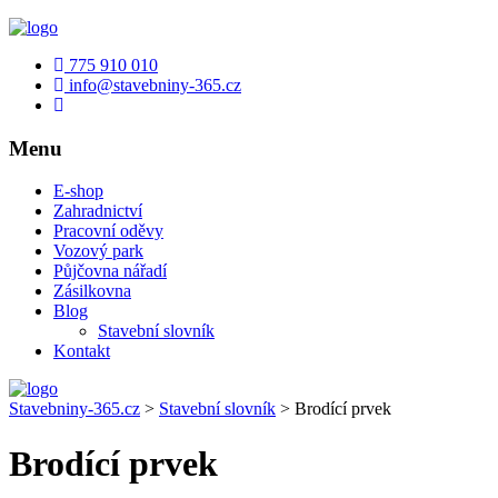
775 910 010
info@stavebniny-365.cz
Menu
E-shop
Zahradnictví
Pracovní oděvy
Vozový park
Půjčovna nářadí
Zásilkovna
Blog
Stavební slovník
Kontakt
Stavebniny-365.cz
>
Stavební slovník
>
Brodící prvek
Brodící prvek