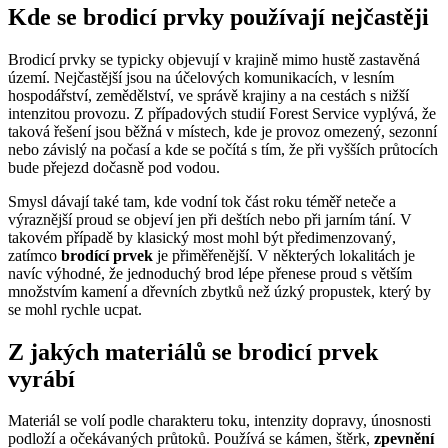
Kde se brodicí prvky používají nejčastěji
Brodicí prvky se typicky objevují v krajině mimo hustě zastavěná
území. Nejčastější jsou na účelových komunikacích, v lesním
hospodářství, zemědělství, ve správě krajiny a na cestách s nižší
intenzitou provozu. Z případových studií Forest Service vyplývá, že
taková řešení jsou běžná v místech, kde je provoz omezený, sezonní
nebo závislý na počasí a kde se počítá s tím, že při vyšších průtocích
bude přejezd dočasně pod vodou.
Smysl dávají také tam, kde vodní tok část roku téměř neteče a
výraznější proud se objeví jen při deštích nebo při jarním tání. V
takovém případě by klasický most mohl být předimenzovaný,
zatímco
brodící prvek
je přiměřenější. V některých lokalitách je
navíc výhodné, že jednoduchý brod lépe přenese proud s větším
množstvím kamení a dřevních zbytků než úzký propustek, který by
se mohl rychle ucpat.
Z jakých materiálů se brodicí prvek
vyrábí
Materiál se volí podle charakteru toku, intenzity dopravy, únosnosti
podloží a očekávaných průtoků. Používá se kámen, štěrk,
zpevnění