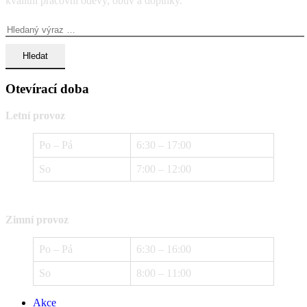
kvalitní pracovní oděvy, obuv a doplňky.
Vyhledávání:
Otevírací doba
Letní provoz
Po – Pá
6:30 – 17:00
So
7:00 – 12:00
Zimní provoz
Po – Pá
6:30 – 16:00
So
8:00 – 11:00
Akce