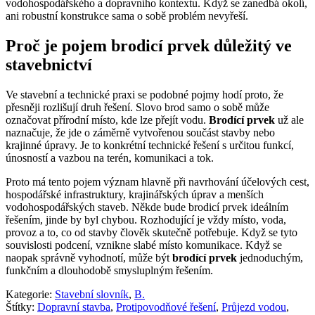
vodohospodářského a dopravního kontextu. Když se zanedbá okolí,
ani robustní konstrukce sama o sobě problém nevyřeší.
Proč je pojem brodicí prvek důležitý ve
stavebnictví
Ve stavební a technické praxi se podobné pojmy hodí proto, že
přesněji rozlišují druh řešení. Slovo brod samo o sobě může
označovat přírodní místo, kde lze přejít vodu.
Brodící prvek
už ale
naznačuje, že jde o záměrně vytvořenou součást stavby nebo
krajinné úpravy. Je to konkrétní technické řešení s určitou funkcí,
únosností a vazbou na terén, komunikaci a tok.
Proto má tento pojem význam hlavně při navrhování účelových cest,
hospodářské infrastruktury, krajinářských úprav a menších
vodohospodářských staveb. Někde bude brodicí prvek ideálním
řešením, jinde by byl chybou. Rozhodující je vždy místo, voda,
provoz a to, co od stavby člověk skutečně potřebuje. Když se tyto
souvislosti podcení, vznikne slabé místo komunikace. Když se
naopak správně vyhodnotí, může být
brodící prvek
jednoduchým,
funkčním a dlouhodobě smysluplným řešením.
Kategorie:
Stavební slovník
,
B.
Štítky:
Dopravní stavba
,
Protipovodňové řešení
,
Průjezd vodou
,