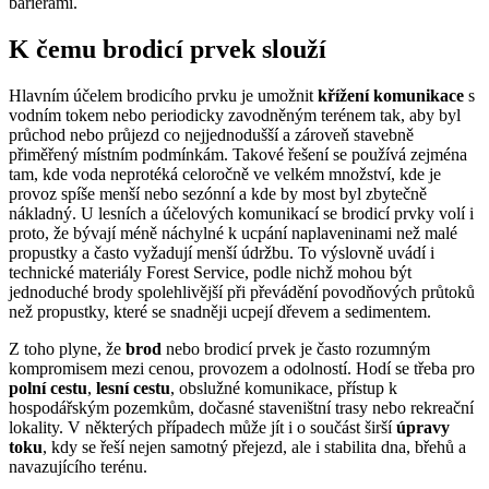
bariérami.
K čemu brodicí prvek slouží
Hlavním účelem brodicího prvku je umožnit
křížení komunikace
s
vodním tokem nebo periodicky zavodněným terénem tak, aby byl
průchod nebo průjezd co nejjednodušší a zároveň stavebně
přiměřený místním podmínkám. Takové řešení se používá zejména
tam, kde voda neprotéká celoročně ve velkém množství, kde je
provoz spíše menší nebo sezónní a kde by most byl zbytečně
nákladný. U lesních a účelových komunikací se brodicí prvky volí i
proto, že bývají méně náchylné k ucpání naplaveninami než malé
propustky a často vyžadují menší údržbu. To výslovně uvádí i
technické materiály Forest Service, podle nichž mohou být
jednoduché brody spolehlivější při převádění povodňových průtoků
než propustky, které se snadněji ucpejí dřevem a sedimentem.
Z toho plyne, že
brod
nebo brodicí prvek je často rozumným
kompromisem mezi cenou, provozem a odolností. Hodí se třeba pro
polní cestu
,
lesní cestu
, obslužné komunikace, přístup k
hospodářským pozemkům, dočasné staveništní trasy nebo rekreační
lokality. V některých případech může jít i o součást širší
úpravy
toku
, kdy se řeší nejen samotný přejezd, ale i stabilita dna, břehů a
navazujícího terénu.