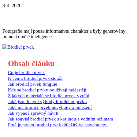
8
4
2026
.
.
Fotografie mají pouze informativní charakter a byly generovány
pomocí umělé inteligence.
Obsah článku
Co je brodicí prvek
K čemu brodicí prvek slouží
Jak brodicí prvek funguje
Kde se brodicí prvky používají nejčastěji
Z jakých materiálů se brodicí prvek vyrábí
Jaké jsou hlavní výhody brodicího prvku
Jaké má brodicí prvek nevýhody a omezení
Jak vypadá správný návrh
Jak souvisí brodicí prvek s krajinou a vodním režimem
Proč je pojem brodicí prvek důležitý ve stavebnictví