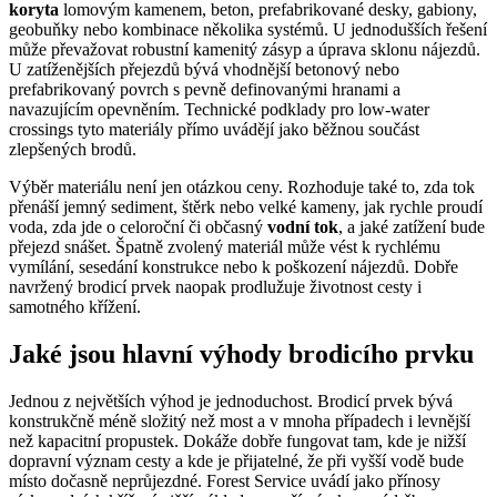
koryta
lomovým kamenem, beton, prefabrikované desky, gabiony,
geobuňky nebo kombinace několika systémů. U jednodušších řešení
může převažovat robustní kamenitý zásyp a úprava sklonu nájezdů.
U zatíženějších přejezdů bývá vhodnější betonový nebo
prefabrikovaný povrch s pevně definovanými hranami a
navazujícím opevněním. Technické podklady pro low-water
crossings tyto materiály přímo uvádějí jako běžnou součást
zlepšených brodů.
Výběr materiálu není jen otázkou ceny. Rozhoduje také to, zda tok
přenáší jemný sediment, štěrk nebo velké kameny, jak rychle proudí
voda, zda jde o celoroční či občasný
vodní tok
, a jaké zatížení bude
přejezd snášet. Špatně zvolený materiál může vést k rychlému
vymílání, sesedání konstrukce nebo k poškození nájezdů. Dobře
navržený brodicí prvek naopak prodlužuje životnost cesty i
samotného křížení.
Jaké jsou hlavní výhody brodicího prvku
Jednou z největších výhod je jednoduchost. Brodicí prvek bývá
konstrukčně méně složitý než most a v mnoha případech i levnější
než kapacitní propustek. Dokáže dobře fungovat tam, kde je nižší
dopravní význam cesty a kde je přijatelné, že při vyšší vodě bude
místo dočasně neprůjezdné. Forest Service uvádí jako přínosy