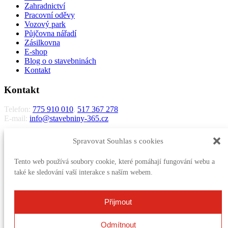
Zahradnictví
Pracovní oděvy
Vozový park
Půjčovna nářadí
Zásilkovna
E-shop
Blog o o stavebninách
Kontakt
Kontakt
Telefon:
775 910 010
,
517 367 278
E-mail:
info@stavebniny-365.cz
STŘECHONA s.r.o.
Spravovat Souhlas s cookies
Letošov 5
683 33 Nesovice
Tento web používá soubory cookie, které pomáhají fungování webu a
IČO:
28326652
také ke sledování vaší interakce s naším webem.
DIČ:
CZ28326652
Zapsaná v obchodním rejstříku vedeném Krajským soudem v Brně,
Přijmout
oddíl C vložka 61509
Více kontaktů
Odmítnout