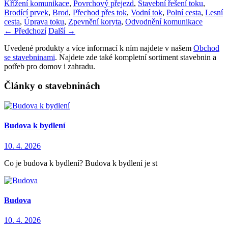
Křížení komunikace
,
Povrchový přejezd
,
Stavební řešení toku
,
Brodící prvek
,
Brod
,
Přechod přes tok
,
Vodní tok
,
Polní cesta
,
Lesní
cesta
,
Úprava toku
,
Zpevnění koryta
,
Odvodnění komunikace
←
Předchozí
Další
→
Uvedené produkty a více informací k ním najdete v našem
Obchod
se stavebninami
. Najdete zde také kompletní sortiment stavebnin a
potřeb pro domov i zahradu.
Články o stavebninách
Budova k bydlení
10. 4. 2026
Co je budova k bydlení? Budova k bydlení je st
Budova
10. 4. 2026