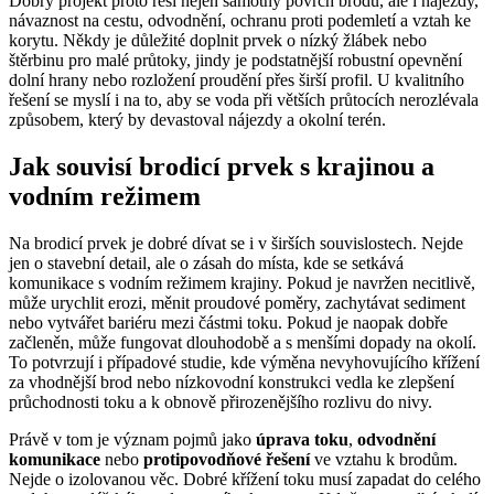
Dobrý projekt proto řeší nejen samotný povrch brodu, ale i nájezdy,
návaznost na cestu, odvodnění, ochranu proti podemletí a vztah ke
korytu. Někdy je důležité doplnit prvek o nízký žlábek nebo
štěrbinu pro malé průtoky, jindy je podstatnější robustní opevnění
dolní hrany nebo rozložení proudění přes širší profil. U kvalitního
řešení se myslí i na to, aby se voda při větších průtocích nerozlévala
způsobem, který by devastoval nájezdy a okolní terén.
Jak souvisí brodicí prvek s krajinou a
vodním režimem
Na brodicí prvek je dobré dívat se i v širších souvislostech. Nejde
jen o stavební detail, ale o zásah do místa, kde se setkává
komunikace s vodním režimem krajiny. Pokud je navržen necitlivě,
může urychlit erozi, měnit proudové poměry, zachytávat sediment
nebo vytvářet bariéru mezi částmi toku. Pokud je naopak dobře
začleněn, může fungovat dlouhodobě a s menšími dopady na okolí.
To potvrzují i případové studie, kde výměna nevyhovujícího křížení
za vhodnější brod nebo nízkovodní konstrukci vedla ke zlepšení
průchodnosti toku a k obnově přirozenějšího rozlivu do nivy.
Právě v tom je význam pojmů jako
úprava toku
,
odvodnění
komunikace
nebo
protipovodňové řešení
ve vztahu k brodům.
Nejde o izolovanou věc. Dobré křížení toku musí zapadat do celého