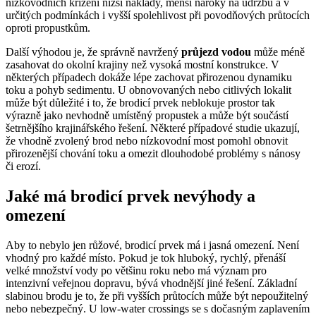
nízkovodních křížení nižší náklady, menší nároky na údržbu a v
určitých podmínkách i vyšší spolehlivost při povodňových průtocích
oproti propustkům.
Další výhodou je, že správně navržený
průjezd vodou
může méně
zasahovat do okolní krajiny než vysoká mostní konstrukce. V
některých případech dokáže lépe zachovat přirozenou dynamiku
toku a pohyb sedimentu. U obnovovaných nebo citlivých lokalit
může být důležité i to, že brodicí prvek neblokuje prostor tak
výrazně jako nevhodně umístěný propustek a může být součástí
šetrnějšího krajinářského řešení. Některé případové studie ukazují,
že vhodně zvolený brod nebo nízkovodní most pomohl obnovit
přirozenější chování toku a omezit dlouhodobé problémy s nánosy
či erozí.
Jaké má brodicí prvek nevýhody a
omezení
Aby to nebylo jen růžové, brodicí prvek má i jasná omezení. Není
vhodný pro každé místo. Pokud je tok hluboký, rychlý, přenáší
velké množství vody po většinu roku nebo má význam pro
intenzivní veřejnou dopravu, bývá vhodnější jiné řešení. Základní
slabinou brodu je to, že při vyšších průtocích může být nepoužitelný
nebo nebezpečný. U low-water crossings se s dočasným zaplavením