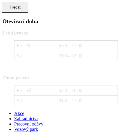
Otevírací doba
Letní provoz
Po – Pá
6:30 – 17:00
So
7:00 – 12:00
Zimní provoz
Po – Pá
6:30 – 16:00
So
8:00 – 11:00
Akce
Zahradnictví
Pracovní oděvy
Vozový park