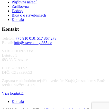
Půjčovna nářadí
Zásilkovna
E-shop
Blog o o stavebninách
Kontakt
Kontakt
Telefon:
775 910 010
,
517 367 278
E-mail:
info@stavebniny-365.cz
STŘECHONA s.r.o.
Letošov 5
683 33 Nesovice
IČO:
28326652
DIČ:
CZ28326652
Zapsaná v obchodním rejstříku vedeném Krajským soudem v Brně,
oddíl C vložka 61509
Více kontaktů
Kontakt