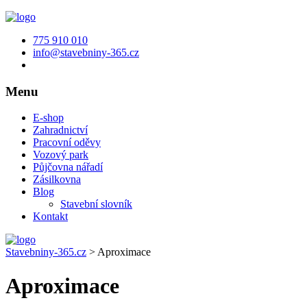
775 910 010
info@stavebniny-365.cz
Menu
E-shop
Zahradnictví
Pracovní oděvy
Vozový park
Půjčovna nářadí
Zásilkovna
Blog
Stavební slovník
Kontakt
Stavebniny-365.cz
>
Aproximace
Aproximace