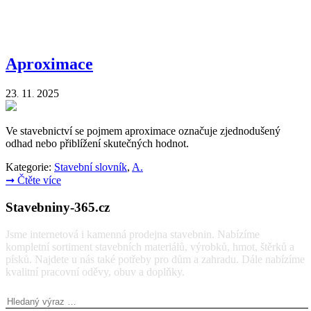
Aproximace
23
11
2025
.
.
Ve stavebnictví se pojmem aproximace označuje zjednodušený
odhad nebo přiblížení skutečných hodnot.
Kategorie:
Stavební slovník
,
A.
➞
Čtěte více
Stavebniny-365.cz
Jsme internetová i kamenná prodejna stavebnin. Nabízíme
kompletní sortiment stavebních materiálů, výrobků, hmot, štěrků a
písků. Najdete u nás také potřeby pro dům a zahradu. Dále nabízíme
kvalitní pracovní oděvy, obuv a doplňky.
Vyhledávání: