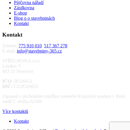
Půjčovna nářadí
Zásilkovna
E-shop
Blog o o stavebninách
Kontakt
Kontakt
Telefon:
775 910 010
,
517 367 278
E-mail:
info@stavebniny-365.cz
STŘECHONA s.r.o.
Letošov 5
683 33 Nesovice
IČO:
28326652
DIČ:
CZ28326652
Zapsaná v obchodním rejstříku vedeném Krajským soudem v Brně,
oddíl C vložka 61509
Více kontaktů
Kontakt