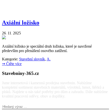
Axiální ložisko
26
11
2025
.
.
Axiální ložisko je speciální druh ložiska, které je navržené
především pro přenášení osového zatížení.
Kategorie:
Stavební slovník
,
A.
➞
Čtěte více
Stavebniny-365.cz
Jsme internetová i kamenná prodejna stavebnin. Nabízíme
kompletní sortiment stavebních materiálů, výrobků, hmot, štěrků a
písků. Najdete u nás také potřeby pro dům a zahradu. Dále nabízíme
kvalitní pracovní oděvy, obuv a doplňky.
Vyhledávání: