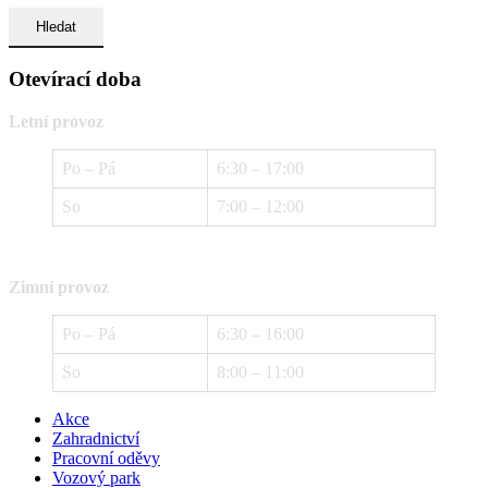
Otevírací doba
Letní provoz
Po – Pá
6:30 – 17:00
So
7:00 – 12:00
Zimní provoz
Po – Pá
6:30 – 16:00
So
8:00 – 11:00
Akce
Zahradnictví
Pracovní oděvy
Vozový park