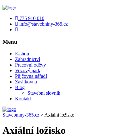
775 910 010
info@stavebniny-365.cz
Menu
E-shop
Zahradnictví
Pracovní oděvy
Vozový park
Půjčovna nářadí
Zásilkovna
Blog
Stavební slovník
Kontakt
Stavebniny-365.cz
>
Axiální ložisko
Axiální ložisko