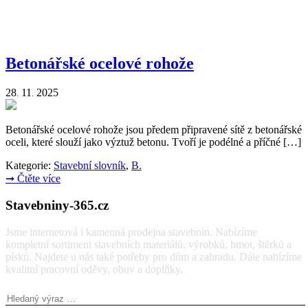
Betonářské ocelové rohože
28
11
2025
.
.
Betonářské ocelové rohože jsou předem připravené sítě z betonářské
oceli, které slouží jako výztuž betonu. Tvoří je podélné a příčné […]
Kategorie:
Stavební slovník
,
B.
➞
Čtěte více
Stavebniny-365.cz
Jsme internetová i kamenná prodejna stavebnin. Nabízíme
kompletní sortiment stavebních materiálů, výrobků, hmot, štěrků a
písků. Najdete u nás také potřeby pro dům a zahradu. Dále nabízíme
kvalitní pracovní oděvy, obuv a doplňky.
Vyhledávání: