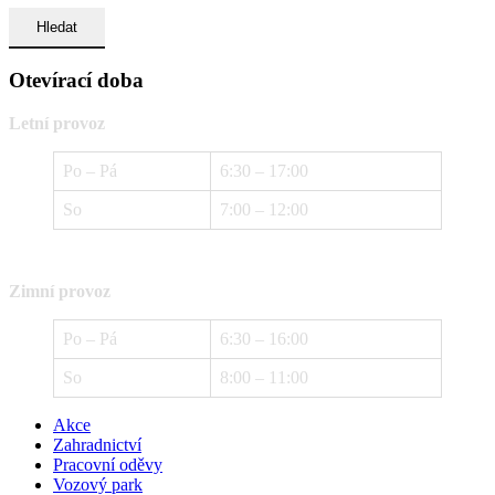
Otevírací doba
Letní provoz
Po – Pá
6:30 – 17:00
So
7:00 – 12:00
Zimní provoz
Po – Pá
6:30 – 16:00
So
8:00 – 11:00
Akce
Zahradnictví
Pracovní oděvy
Vozový park