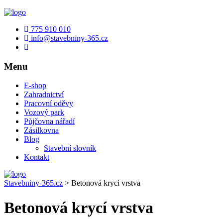
775 910 010
info@stavebniny-365.cz
Menu
E-shop
Zahradnictví
Pracovní oděvy
Vozový park
Půjčovna nářadí
Zásilkovna
Blog
Stavební slovník
Kontakt
Stavebniny-365.cz
>
Betonová krycí vrstva
Betonová krycí vrstva