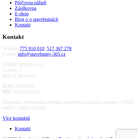
Půjčovna nářadí
Zásilkovna
E-shop
Blog o o stavebninách
Kontakt
Kontakt
Telefon:
775 910 010
,
517 367 278
E-mail:
info@stavebniny-365.cz
STŘECHONA s.r.o.
Letošov 5
683 33 Nesovice
IČO:
28326652
DIČ:
CZ28326652
Zapsaná v obchodním rejstříku vedeném Krajským soudem v Brně,
oddíl C vložka 61509
Více kontaktů
Kontakt