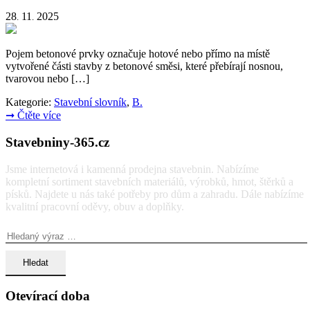
28
11
2025
.
.
Pojem betonové prvky označuje hotové nebo přímo na místě
vytvořené části stavby z betonové směsi, které přebírají nosnou,
tvarovou nebo […]
Kategorie:
Stavební slovník
,
B.
➞
Čtěte více
Stavebniny-365.cz
Jsme internetová i kamenná prodejna stavebnin. Nabízíme
kompletní sortiment stavebních materiálů, výrobků, hmot, štěrků a
písků. Najdete u nás také potřeby pro dům a zahradu. Dále nabízíme
kvalitní pracovní oděvy, obuv a doplňky.
Vyhledávání:
Otevírací doba