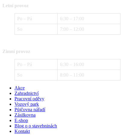
Letní provoz
Po – Pá
6:30 – 17:00
So
7:00 – 12:00
Zimní provoz
Po – Pá
6:30 – 16:00
So
8:00 – 11:00
Akce
Zahradnictví
Pracovní oděvy
Vozový park
Půjčovna nářadí
Zásilkovna
E-shop
Blog o o stavebninách
Kontakt