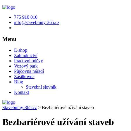
775 910 010
info@stavebniny-365.cz
Menu
E-shop
Zahradnictví
Pracovní oděvy
Vozový park
Půjčovna nářadí
Zásilkovna
Blog
Stavební slovník
Kontakt
Stavebniny-365.cz
>
Bezbariérové užívání staveb
Bezbariérové užívání staveb