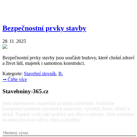
Bezpečnostní prvky stavby
28
11
2025
.
.
Bezpečnostní prvky stavby jsou součásti budovy, které chrání zdraví
a život lidí, majetek i samotnou konstrukci.
Kategorie:
Stavební slovník
,
B.
➞
Čtěte více
Stavebniny-365.cz
Jsme internetová i kamenná prodejna stavebnin. Nabízíme
kompletní sortiment stavebních materiálů, výrobků, hmot, štěrků a
písků. Najdete u nás také potřeby pro dům a zahradu. Dále nabízíme
kvalitní pracovní oděvy, obuv a doplňky.
Vyhledávání: