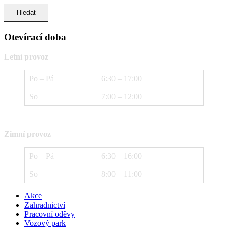
Otevírací doba
Letní provoz
Po – Pá
6:30 – 17:00
So
7:00 – 12:00
Zimní provoz
Po – Pá
6:30 – 16:00
So
8:00 – 11:00
Akce
Zahradnictví
Pracovní oděvy
Vozový park