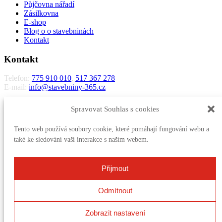
Půjčovna nářadí
Zásilkovna
E-shop
Blog o o stavebninách
Kontakt
Kontakt
Telefon:
775 910 010
,
517 367 278
E-mail:
info@stavebniny-365.cz
STŘECHONA s.r.o.
Spravovat Souhlas s cookies
Letošov 5
683 33 Nesovice
Tento web používá soubory cookie, které pomáhají fungování webu a
IČO:
28326652
také ke sledování vaší interakce s naším webem.
DIČ:
CZ28326652
Zapsaná v obchodním rejstříku vedeném Krajským soudem v Brně,
Přijmout
oddíl C vložka 61509
Více kontaktů
Odmítnout
Kontakt
Zobrazit nastavení