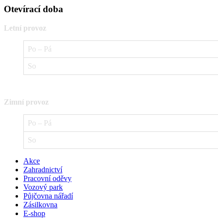
Otevírací doba
Letní provoz
Po – Pá
So
Zimní provoz
Po – Pá
So
Akce
Zahradnictví
Pracovní oděvy
Vozový park
Půjčovna nářadí
Zásilkovna
E-shop