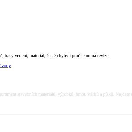
 trasy vedení, materiál, časté chyby i proč je nutná revize.
návody
rtiment stavebních materiálů, výrobků, hmot, štěrků a písků. Najdete 