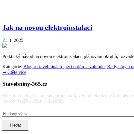
Jak na novou elektroinstalaci
21
1
2025
.
.
Praktický návod na novou elektroinstalaci: plánování okruhů, rozvaděč,
Kategorie:
Blog o stavebninách, péči o dům a zahradu
,
Rady, tipy a 
➞
Čtěte více
Stavebniny-365.cz
Jsme internetová i kamenná prodejna stavebnin. Nabízíme kompletní so
pracovní oděvy, obuv a doplňky.
Vyhledávání: