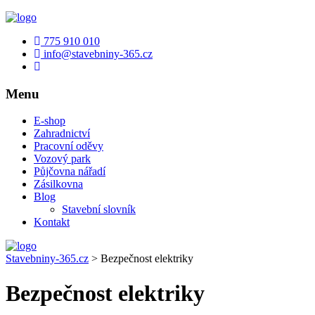
775 910 010
info@stavebniny-365.cz
Menu
E-shop
Zahradnictví
Pracovní oděvy
Vozový park
Půjčovna nářadí
Zásilkovna
Blog
Stavební slovník
Kontakt
Stavebniny-365.cz
>
Bezpečnost elektriky
Bezpečnost elektriky