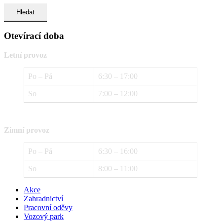
Otevírací doba
Letní provoz
Po – Pá
6:30 – 17:00
So
7:00 – 12:00
Zimní provoz
Po – Pá
6:30 – 16:00
So
8:00 – 11:00
Akce
Zahradnictví
Pracovní oděvy
Vozový park