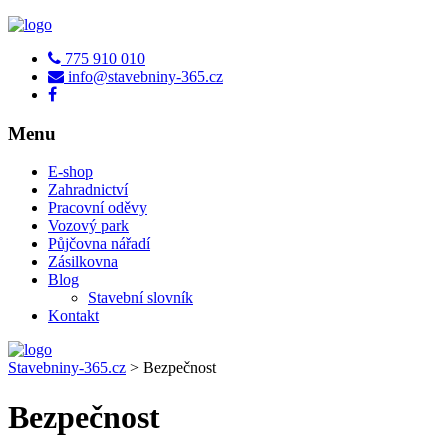
775 910 010
info@stavebniny-365.cz
Menu
E-shop
Zahradnictví
Pracovní oděvy
Vozový park
Půjčovna nářadí
Zásilkovna
Blog
Stavební slovník
Kontakt
Stavebniny-365.cz
>
Bezpečnost
Bezpečnost