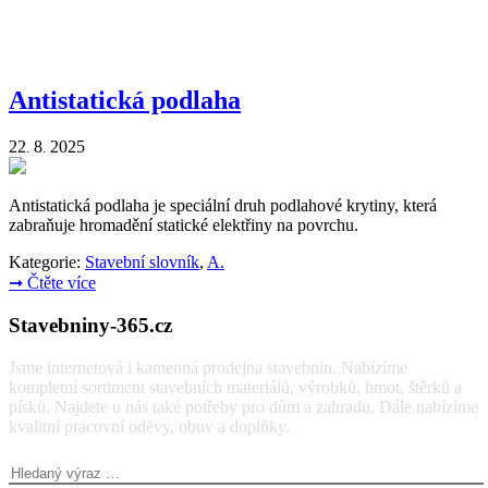
Antistatická podlaha
22
8
2025
.
.
Antistatická podlaha je speciální druh podlahové krytiny, která
zabraňuje hromadění statické elektřiny na povrchu.
Kategorie:
Stavební slovník
,
A.
➞
Čtěte více
Stavebniny-365.cz
Jsme internetová i kamenná prodejna stavebnin. Nabízíme
kompletní sortiment stavebních materiálů, výrobků, hmot, štěrků a
písků. Najdete u nás také potřeby pro dům a zahradu. Dále nabízíme
kvalitní pracovní oděvy, obuv a doplňky.
Vyhledávání: