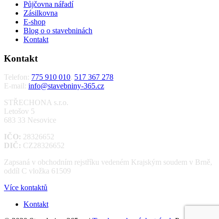
Půjčovna nářadí
Zásilkovna
E-shop
Blog o o stavebninách
Kontakt
Kontakt
Telefon:
775 910 010
,
517 367 278
E-mail:
info@stavebniny-365.cz
STŘECHONA s.r.o.
Letošov 5
683 33 Nesovice
IČO:
28326652
DIČ:
CZ28326652
Zapsaná v obchodním rejstříku vedeném Krajským soudem v Brně,
oddíl C vložka 61509
Více kontaktů
Kontakt