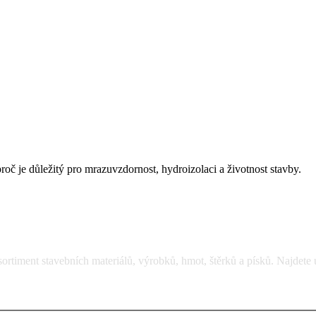
roč je důležitý pro mrazuvzdornost, hydroizolaci a životnost stavby.
rtiment stavebních materiálů, výrobků, hmot, štěrků a písků. Najdete 