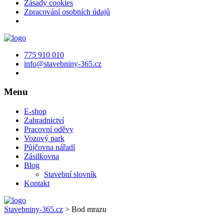
Zásady cookies
Zpracování osobních údajů
775 910 010
info@stavebniny-365.cz
Menu
E-shop
Zahradnictví
Pracovní oděvy
Vozový park
Půjčovna nářadí
Zásilkovna
Blog
Stavební slovník
Kontakt
Stavebniny-365.cz
>
Bod mrazu