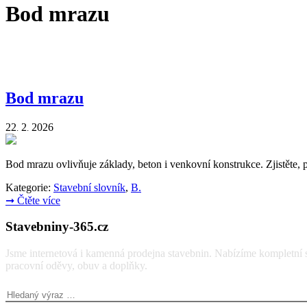
Bod mrazu
Bod mrazu
22
2
2026
.
.
Bod mrazu ovlivňuje základy, beton i venkovní konstrukce. Zjistěte, p
Kategorie:
Stavební slovník
,
B.
➞
Čtěte více
Stavebniny-365.cz
Jsme internetová i kamenná prodejna stavebnin. Nabízíme kompletní so
pracovní oděvy, obuv a doplňky.
Vyhledávání: