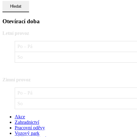
Otevírací doba
Letní provoz
Po – Pá
So
Zimní provoz
Po – Pá
So
Akce
Zahradnictví
Pracovní oděvy
Vozový park