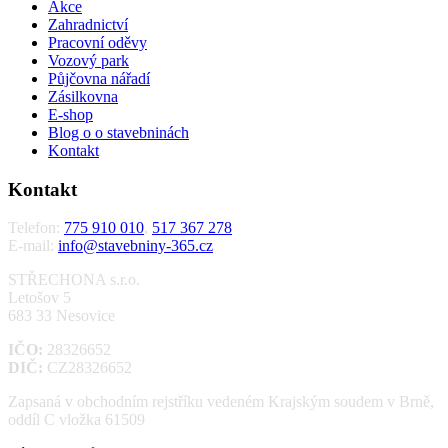
Akce
Zahradnictví
Pracovní oděvy
Vozový park
Půjčovna nářadí
Zásilkovna
E-shop
Blog o o stavebninách
Kontakt
Kontakt
Telefon:
775 910 010
,
517 367 278
E-mail:
info@stavebniny-365.cz
STŘECHONA s.r.o.
Letošov 5
683 33 Nesovice
IČO:
28326652
DIČ:
CZ28326652
Zapsaná v obchodním rejstříku vedeném Krajským soudem v Brně,
oddíl C vložka 61509