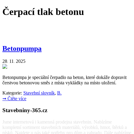
Čerpací tlak betonu
Betonpumpa
28
11
2025
.
.
Betonpumpa je speciální čerpadlo na beton, které dokáže dopravit
čerstvou betonovou směs z místa vykládky na místo uložení.
Kategorie:
Stavební slovník
,
B.
➞
Čtěte více
Stavebniny-365.cz
Jsme internetová i kamenná prodejna stavebnin. Nabízíme
kompletní sortiment stavebních materiálů, výrobků, hmot, štěrků a
písků. Najdete u nás také potřeby pro dům a zahradu. Dále nabízíme