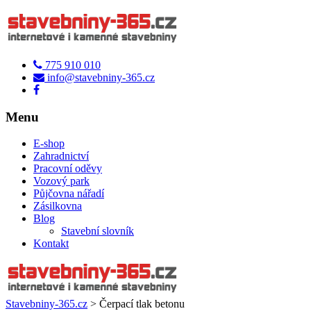
775 910 010
info@stavebniny-365.cz
Menu
E-shop
Zahradnictví
Pracovní oděvy
Vozový park
Půjčovna nářadí
Zásilkovna
Blog
Stavební slovník
Kontakt
Stavebniny-365.cz
>
Čerpací tlak betonu