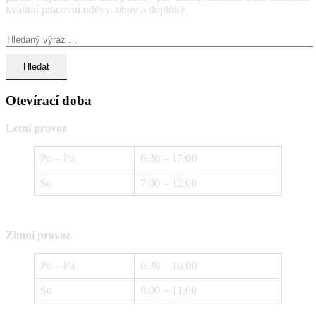
kvalitní pracovní oděvy, obuv a doplňky.
Vyhledávání:
Otevírací doba
Letní provoz
Po – Pá
6:30 – 17:00
So
7:00 – 12:00
Zimní provoz
Po – Pá
6:30 – 16:00
So
8:00 – 11:00