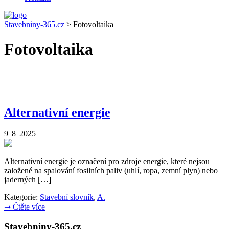
Stavebniny-365.cz
>
Fotovoltaika
Fotovoltaika
Alternativní energie
9
8
2025
.
.
Alternativní energie je označení pro zdroje energie, které nejsou
založené na spalování fosilních paliv (uhlí, ropa, zemní plyn) nebo
jaderných […]
Kategorie:
Stavební slovník
,
A.
➞
Čtěte více
Stavebniny-365.cz