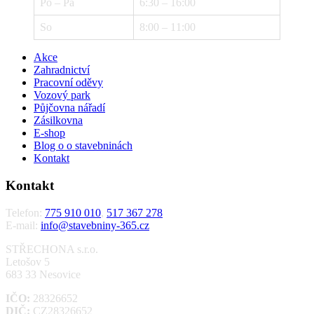
Po – Pá
6:30 – 16:00
So
8:00 – 11:00
Akce
Zahradnictví
Pracovní oděvy
Vozový park
Půjčovna nářadí
Zásilkovna
E-shop
Blog o o stavebninách
Kontakt
Kontakt
Telefon:
775 910 010
,
517 367 278
E-mail:
info@stavebniny-365.cz
STŘECHONA s.r.o.
Letošov 5
683 33 Nesovice
IČO:
28326652
DIČ:
CZ28326652