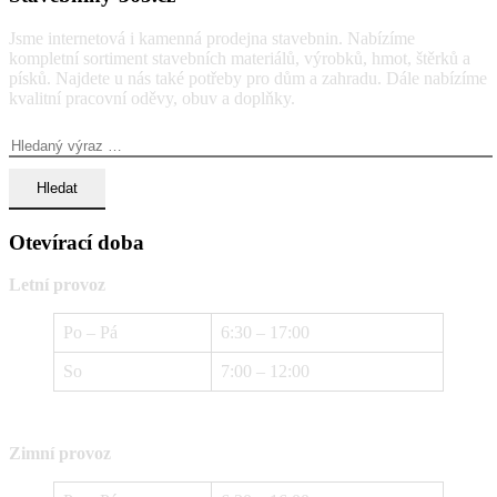
Jsme internetová i kamenná prodejna stavebnin. Nabízíme
kompletní sortiment stavebních materiálů, výrobků, hmot, štěrků a
písků. Najdete u nás také potřeby pro dům a zahradu. Dále nabízíme
kvalitní pracovní oděvy, obuv a doplňky.
Vyhledávání:
Otevírací doba
Letní provoz
Po – Pá
6:30 – 17:00
So
7:00 – 12:00
Zimní provoz