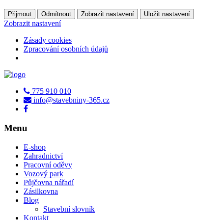
Přijmout
Odmítnout
Zobrazit nastavení
Uložit nastavení
Zobrazit nastavení
Zásady cookies
Zpracování osobních údajů
775 910 010
info@stavebniny-365.cz
Menu
E-shop
Zahradnictví
Pracovní oděvy
Vozový park
Půjčovna nářadí
Zásilkovna
Blog
Stavební slovník
Kontakt