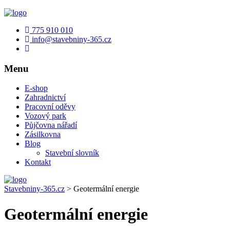
775 910 010
info@stavebniny-365.cz
Menu
E-shop
Zahradnictví
Pracovní oděvy
Vozový park
Půjčovna nářadí
Zásilkovna
Blog
Stavební slovník
Kontakt
Stavebniny-365.cz
>
Geotermální energie
Geotermální energie