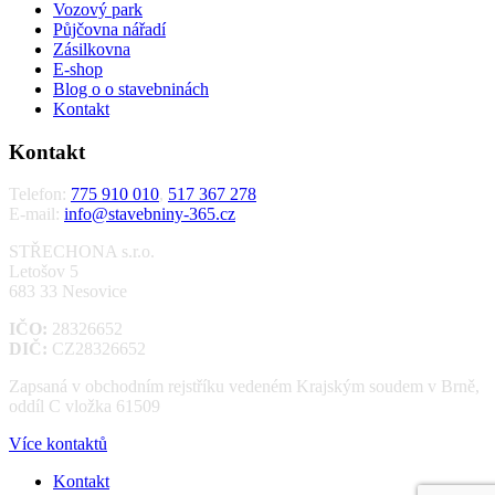
Vozový park
Půjčovna nářadí
Zásilkovna
E-shop
Blog o o stavebninách
Kontakt
Kontakt
Telefon:
775 910 010
,
517 367 278
E-mail:
info@stavebniny-365.cz
STŘECHONA s.r.o.
Letošov 5
683 33 Nesovice
IČO:
28326652
DIČ:
CZ28326652
Zapsaná v obchodním rejstříku vedeném Krajským soudem v Brně,
oddíl C vložka 61509
Více kontaktů
Kontakt