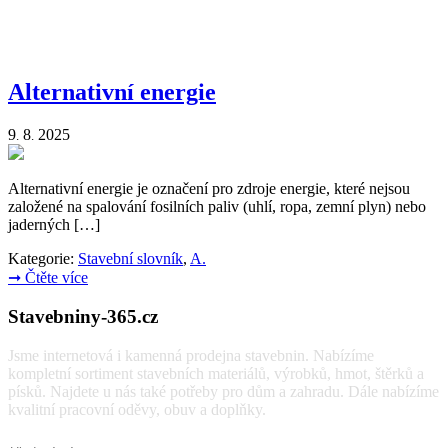
Alternativní energie
9
8
2025
.
.
Alternativní energie je označení pro zdroje energie, které nejsou
založené na spalování fosilních paliv (uhlí, ropa, zemní plyn) nebo
jaderných […]
Kategorie:
Stavební slovník
,
A.
➞
Čtěte více
Stavebniny-365.cz
Jsme internetová i kamenná prodejna stavebnin. Nabízíme
kompletní sortiment stavebních materiálů, výrobků, hmot, štěrků a
písků. Najdete u nás také potřeby pro dům a zahradu. Dále nabízíme
kvalitní pracovní oděvy, obuv a doplňky.
Vyhledávání: