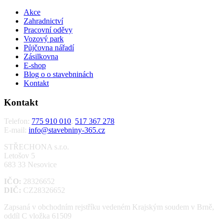
Akce
Zahradnictví
Pracovní oděvy
Vozový park
Půjčovna nářadí
Zásilkovna
E-shop
Blog o o stavebninách
Kontakt
Kontakt
Telefon:
775 910 010
,
517 367 278
E-mail:
info@stavebniny-365.cz
STŘECHONA s.r.o.
Letošov 5
683 33 Nesovice
IČO:
28326652
DIČ:
CZ28326652
Zapsaná v obchodním rejstříku vedeném Krajským soudem v Brně,
oddíl C vložka 61509