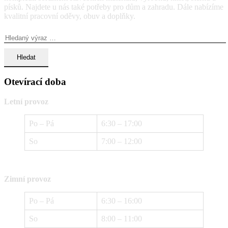
písků. Najdete u nás také potřeby pro dům a zahradu. Dále nabízíme
kvalitní pracovní oděvy, obuv a doplňky.
Vyhledávání:
Otevírací doba
Letní provoz
Po – Pá
6:30 – 17:00
So
7:00 – 12:00
Zimní provoz
Po – Pá
6:30 – 16:00
So
8:00 – 11:00