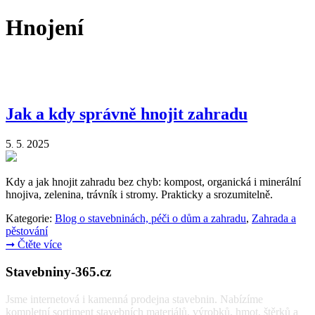
Hnojení
Jak a kdy správně hnojit zahradu
5
5
2025
.
.
Kdy a jak hnojit zahradu bez chyb: kompost, organická i minerální
hnojiva, zelenina, trávník i stromy. Prakticky a srozumitelně.
Kategorie:
Blog o stavebninách, péči o dům a zahradu
,
Zahrada a
pěstování
➞
Čtěte více
Stavebniny-365.cz
Jsme internetová i kamenná prodejna stavebnin. Nabízíme
kompletní sortiment stavebních materiálů, výrobků, hmot, štěrků a