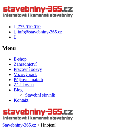
775 910 010
info@stavebniny-365.cz
Menu
E-shop
Zahradnictví
Pracovní oděvy
Vozový park
Půjčovna nářadí
Zásilkovna
Blog
Stavební slovník
Kontakt
Stavebniny-365.cz
>
Hnojení