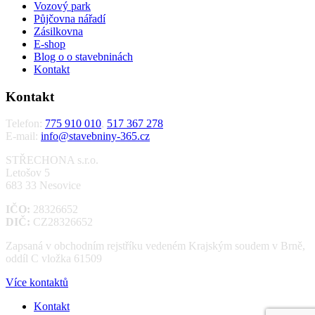
Vozový park
Půjčovna nářadí
Zásilkovna
E-shop
Blog o o stavebninách
Kontakt
Kontakt
Telefon:
775 910 010
,
517 367 278
E-mail:
info@stavebniny-365.cz
STŘECHONA s.r.o.
Letošov 5
683 33 Nesovice
IČO:
28326652
DIČ:
CZ28326652
Zapsaná v obchodním rejstříku vedeném Krajským soudem v Brně,
oddíl C vložka 61509
Více kontaktů
Kontakt