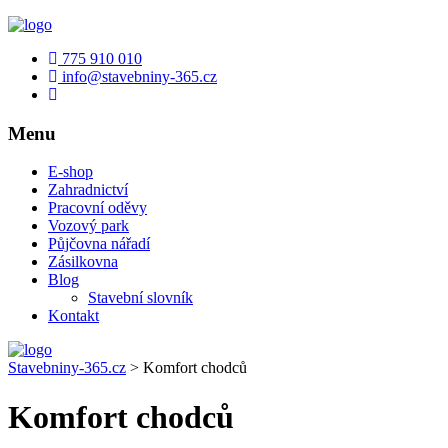
775 910 010
info@stavebniny-365.cz
Menu
E-shop
Zahradnictví
Pracovní oděvy
Vozový park
Půjčovna nářadí
Zásilkovna
Blog
Stavební slovník
Kontakt
Stavebniny-365.cz
>
Komfort chodců
Komfort chodců