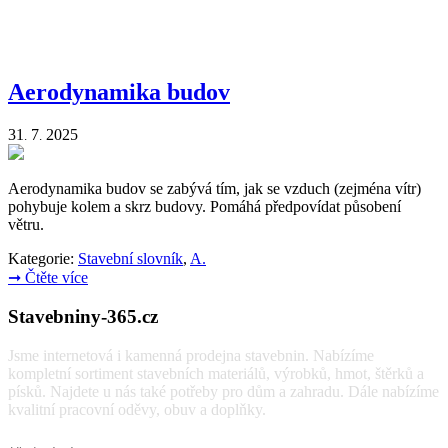
Aerodynamika budov
31
7
2025
.
.
Aerodynamika budov se zabývá tím, jak se vzduch (zejména vítr)
pohybuje kolem a skrz budovy. Pomáhá předpovídat působení
větru.
Kategorie:
Stavební slovník
,
A.
➞
Čtěte více
Stavebniny-365.cz
Jsme internetová i kamenná prodejna stavebnin. Nabízíme
kompletní sortiment stavebních materiálů, výrobků, hmot, štěrků a
písků. Najdete u nás také potřeby pro dům a zahradu. Dále nabízíme
kvalitní pracovní oděvy, obuv a doplňky.
Vyhledávání: