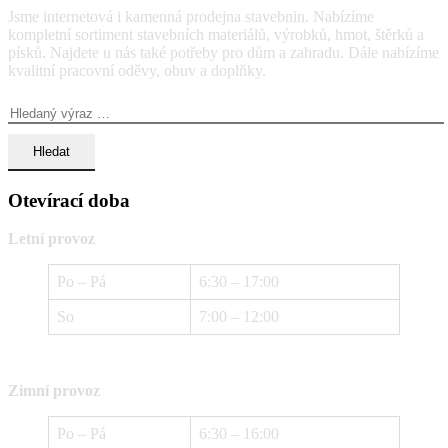
Jsme internetová i kamenná prodejna stavebnin. Nabízíme
kompletní sortiment stavebních materiálů, výrobků, hmot, štěrků a
písků. Najdete u nás také potřeby pro dům a zahradu. Dále nabízíme
kvalitní pracovní oděvy, obuv a doplňky.
Vyhledávání:
Otevírací doba
Letní provoz
Po – Pá
6:30 – 17:00
So
7:00 – 12:00
Zimní provoz
Po – Pá
6:30 – 16:00