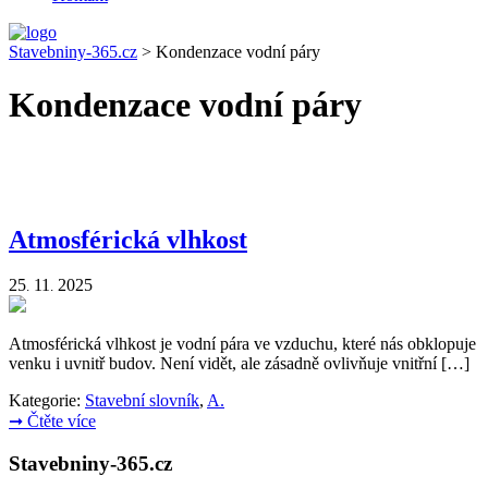
Stavebniny-365.cz
>
Kondenzace vodní páry
Kondenzace vodní páry
Atmosférická vlhkost
25
11
2025
.
.
Atmosférická vlhkost je vodní pára ve vzduchu, které nás obklopuje
venku i uvnitř budov. Není vidět, ale zásadně ovlivňuje vnitřní […]
Kategorie:
Stavební slovník
,
A.
➞
Čtěte více
Stavebniny-365.cz