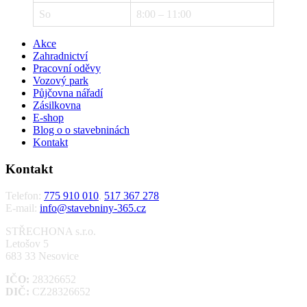
So
8:00 – 11:00
Akce
Zahradnictví
Pracovní oděvy
Vozový park
Půjčovna nářadí
Zásilkovna
E-shop
Blog o o stavebninách
Kontakt
Kontakt
Telefon:
775 910 010
,
517 367 278
E-mail:
info@stavebniny-365.cz
STŘECHONA s.r.o.
Letošov 5
683 33 Nesovice
IČO:
28326652
DIČ:
CZ28326652