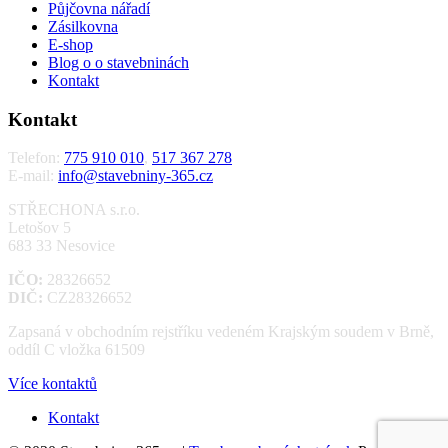
Půjčovna nářadí
Zásilkovna
E-shop
Blog o o stavebninách
Kontakt
Kontakt
Telefon:
775 910 010
,
517 367 278
E-mail:
info@stavebniny-365.cz
STŘECHONA s.r.o.
Letošov 5
683 33 Nesovice
IČO:
28326652
DIČ:
CZ28326652
Zapsaná v obchodním rejstříku vedeném Krajským soudem v Brně,
oddíl C vložka 61509
Více kontaktů
Kontakt