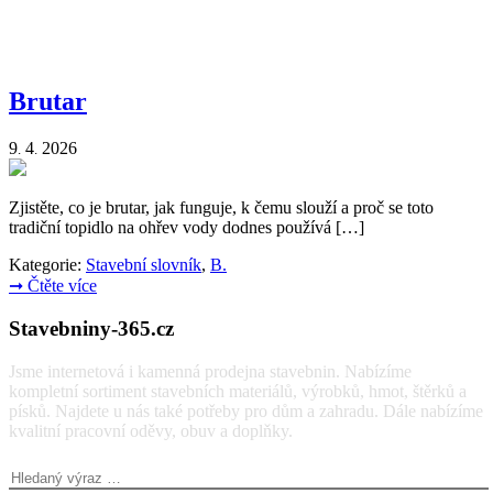
Brutar
9
4
2026
.
.
Zjistěte, co je brutar, jak funguje, k čemu slouží a proč se toto
tradiční topidlo na ohřev vody dodnes používá […]
Kategorie:
Stavební slovník
,
B.
➞
Čtěte více
Stavebniny-365.cz
Jsme internetová i kamenná prodejna stavebnin. Nabízíme
kompletní sortiment stavebních materiálů, výrobků, hmot, štěrků a
písků. Najdete u nás také potřeby pro dům a zahradu. Dále nabízíme
kvalitní pracovní oděvy, obuv a doplňky.
Vyhledávání: