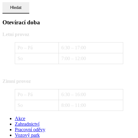
Otevírací doba
Letní provoz
Po – Pá
6:30 – 17:00
So
7:00 – 12:00
Zimní provoz
Po – Pá
6:30 – 16:00
So
8:00 – 11:00
Akce
Zahradnictví
Pracovní oděvy
Vozový park