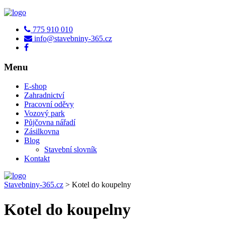
775 910 010
info@stavebniny-365.cz
Menu
E-shop
Zahradnictví
Pracovní oděvy
Vozový park
Půjčovna nářadí
Zásilkovna
Blog
Stavební slovník
Kontakt
Stavebniny-365.cz
>
Kotel do koupelny
Kotel do koupelny