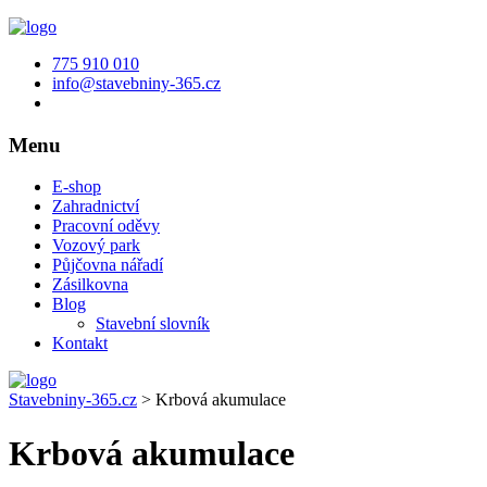
775 910 010
info@stavebniny-365.cz
Menu
E-shop
Zahradnictví
Pracovní oděvy
Vozový park
Půjčovna nářadí
Zásilkovna
Blog
Stavební slovník
Kontakt
Stavebniny-365.cz
>
Krbová akumulace
Krbová akumulace