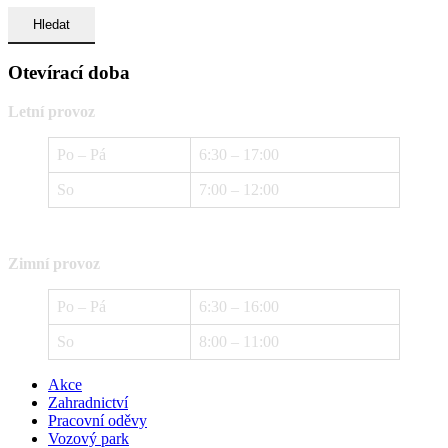
Otevírací doba
Letní provoz
Po – Pá
6:30 – 17:00
So
7:00 – 12:00
Zimní provoz
Po – Pá
6:30 – 16:00
So
8:00 – 11:00
Akce
Zahradnictví
Pracovní oděvy
Vozový park