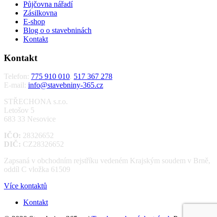
Půjčovna nářadí
Zásilkovna
E-shop
Blog o o stavebninách
Kontakt
Kontakt
Telefon:
775 910 010
,
517 367 278
E-mail:
info@stavebniny-365.cz
STŘECHONA s.r.o.
Letošov 5
683 33 Nesovice
IČO:
28326652
DIČ:
CZ28326652
Zapsaná v obchodním rejstříku vedeném Krajským soudem v Brně,
oddíl C vložka 61509
Více kontaktů
Kontakt