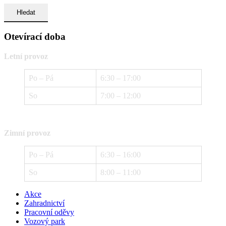
Otevírací doba
Letní provoz
Po – Pá
6:30 – 17:00
So
7:00 – 12:00
Zimní provoz
Po – Pá
6:30 – 16:00
So
8:00 – 11:00
Akce
Zahradnictví
Pracovní oděvy
Vozový park