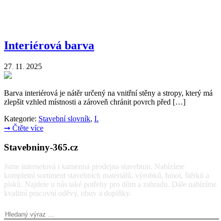
Interiérová barva
27
11
2025
.
.
Barva interiérová je nátěr určený na vnitřní stěny a stropy, který má
zlepšit vzhled místnosti a zároveň chránit povrch před […]
Kategorie:
Stavební slovník
,
I.
➞
Čtěte více
Stavebniny-365.cz
Jsme internetová i kamenná prodejna stavebnin. Nabízíme
kompletní sortiment stavebních materiálů, výrobků, hmot, štěrků a
písků. Najdete u nás také potřeby pro dům a zahradu. Dále nabízíme
kvalitní pracovní oděvy, obuv a doplňky.
Vyhledávání: