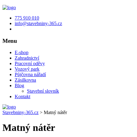
775 910 010
info@stavebniny-365.cz
Menu
E-shop
Zahradnictví
Pracovní oděvy
Vozový park
Půjčovna nářadí
Zásilkovna
Blog
Stavební slovník
Kontakt
Stavebniny-365.cz
>
Matný nátěr
Matný nátěr