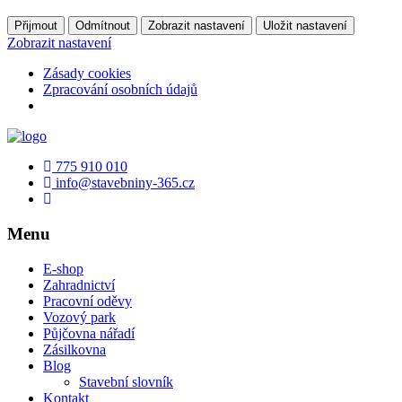
Přijmout
Odmítnout
Zobrazit nastavení
Uložit nastavení
Zobrazit nastavení
Zásady cookies
Zpracování osobních údajů
775 910 010
info@stavebniny-365.cz
Menu
E-shop
Zahradnictví
Pracovní oděvy
Vozový park
Půjčovna nářadí
Zásilkovna
Blog
Stavební slovník
Kontakt