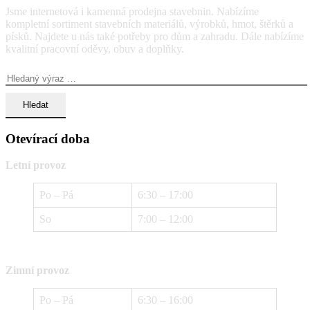
Jsme internetová i kamenná prodejna stavebnin. Nabízíme
kompletní sortiment stavebních materiálů, výrobků, hmot, štěrků a
písků. Najdete u nás také potřeby pro dům a zahradu. Dále nabízíme
kvalitní pracovní oděvy, obuv a doplňky.
Vyhledávání:
Otevírací doba
Letní provoz
Po – Pá
6:30 – 17:00
So
7:00 – 12:00
Zimní provoz
Po – Pá
6:30 – 16:00