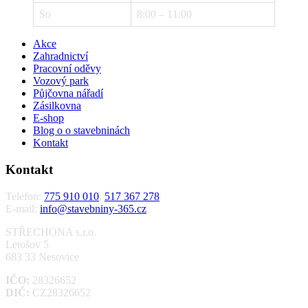
So
8:00 – 11:00
Akce
Zahradnictví
Pracovní oděvy
Vozový park
Půjčovna nářadí
Zásilkovna
E-shop
Blog o o stavebninách
Kontakt
Kontakt
Telefon:
775 910 010
,
517 367 278
E-mail:
info@stavebniny-365.cz
STŘECHONA s.r.o.
Letošov 5
683 33 Nesovice
IČO:
28326652
DIČ:
CZ28326652