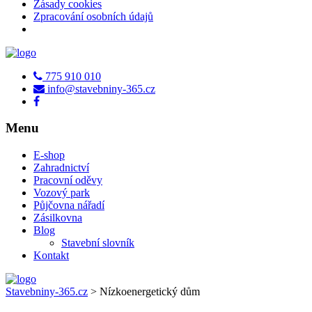
Zásady cookies
Zpracování osobních údajů
775 910 010
info@stavebniny-365.cz
Menu
E-shop
Zahradnictví
Pracovní oděvy
Vozový park
Půjčovna nářadí
Zásilkovna
Blog
Stavební slovník
Kontakt
Stavebniny-365.cz
>
Nízkoenergetický dům