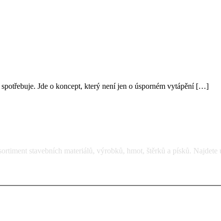
 spotřebuje. Jde o koncept, který není jen o úsporném vytápění […]
rtiment stavebních materiálů, výrobků, hmot, štěrků a písků. Najdete 