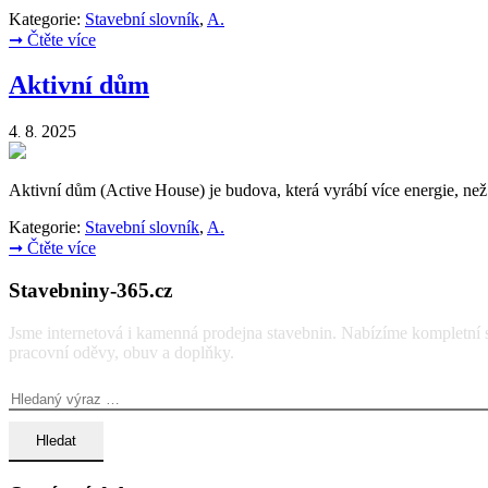
Kategorie:
Stavební slovník
,
A.
➞
Čtěte více
Aktivní dům
4
8
2025
.
.
Aktivní dům (Active House) je budova, která vyrábí více energie, než
Kategorie:
Stavební slovník
,
A.
➞
Čtěte více
Stavebniny-365.cz
Jsme internetová i kamenná prodejna stavebnin. Nabízíme kompletní so
pracovní oděvy, obuv a doplňky.
Vyhledávání: