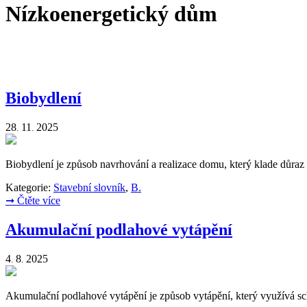
Nízkoenergetický dům
Biobydlení
28
11
2025
.
.
Biobydlení je způsob navrhování a realizace domu, který klade důraz n
Kategorie:
Stavební slovník
,
B.
➞
Čtěte více
Akumulační podlahové vytápění
4
8
2025
.
.
Akumulační podlahové vytápění je způsob vytápění, který využívá sch