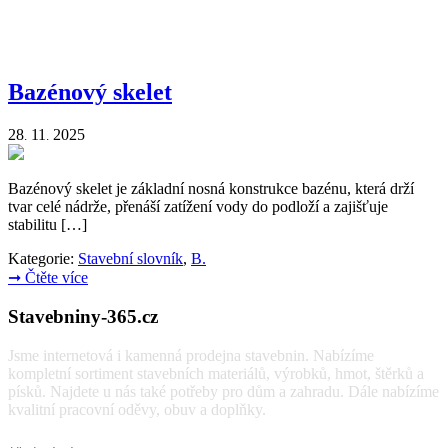
Bazénový skelet
28
11
2025
.
.
Bazénový skelet je základní nosná konstrukce bazénu, která drží
tvar celé nádrže, přenáší zatížení vody do podloží a zajišťuje
stabilitu […]
Kategorie:
Stavební slovník
,
B.
➞
Čtěte více
Stavebniny-365.cz
Jsme internetová i kamenná prodejna stavebnin. Nabízíme
kompletní sortiment stavebních materiálů, výrobků, hmot, štěrků a
písků. Najdete u nás také potřeby pro dům a zahradu. Dále nabízíme
kvalitní pracovní oděvy, obuv a doplňky.
Vyhledávání: