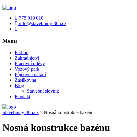
775 910 010
info@stavebniny-365.cz
Menu
E-shop
Zahradnictví
Pracovní oděvy
Vozový park
Půjčovna nářadí
Zásilkovna
Blog
Stavební slovník
Kontakt
Stavebniny-365.cz
>
Nosná konstrukce bazénu
Nosná konstrukce bazénu