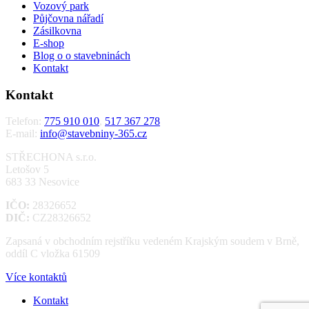
Vozový park
Půjčovna nářadí
Zásilkovna
E-shop
Blog o o stavebninách
Kontakt
Kontakt
Telefon:
775 910 010
,
517 367 278
E-mail:
info@stavebniny-365.cz
STŘECHONA s.r.o.
Letošov 5
683 33 Nesovice
IČO:
28326652
DIČ:
CZ28326652
Zapsaná v obchodním rejstříku vedeném Krajským soudem v Brně,
oddíl C vložka 61509
Více kontaktů
Kontakt