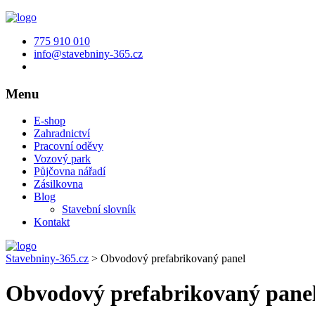
775 910 010
info@stavebniny-365.cz
Menu
E-shop
Zahradnictví
Pracovní oděvy
Vozový park
Půjčovna nářadí
Zásilkovna
Blog
Stavební slovník
Kontakt
Stavebniny-365.cz
>
Obvodový prefabrikovaný panel
Obvodový prefabrikovaný pane