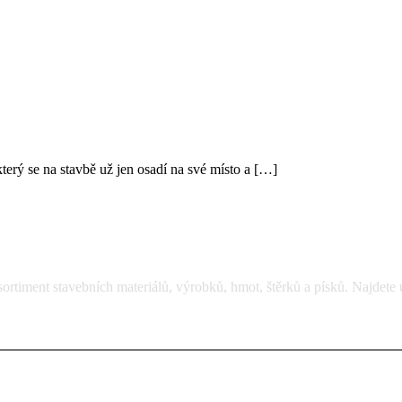
erý se na stavbě už jen osadí na své místo a […]
rtiment stavebních materiálů, výrobků, hmot, štěrků a písků. Najdete 