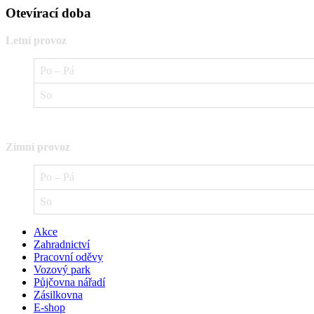
Otevírací doba
Letní provoz
Po – Pá
So
Zimní provoz
Po – Pá
So
Akce
Zahradnictví
Pracovní oděvy
Vozový park
Půjčovna nářadí
Zásilkovna
E-shop