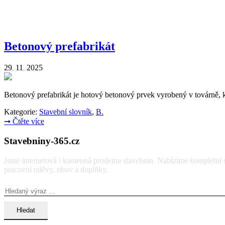
Betonový prefabrikát
29
11
2025
.
.
Betonový prefabrikát je hotový betonový prvek vyrobený v továrně, kt
Kategorie:
Stavební slovník
,
B.
➞
Čtěte více
Stavebniny-365.cz
Jsme internetová i kamenná prodejna stavebnin. Nabízíme kompletní so
pracovní oděvy, obuv a doplňky.
Vyhledávání: