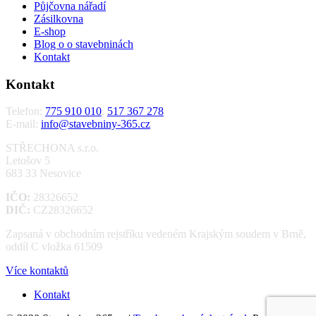
Půjčovna nářadí
Zásilkovna
E-shop
Blog o o stavebninách
Kontakt
Kontakt
Telefon:
775 910 010
,
517 367 278
E-mail:
info@stavebniny-365.cz
STŘECHONA s.r.o.
Letošov 5
683 33 Nesovice
IČO:
28326652
DIČ:
CZ28326652
Zapsaná v obchodním rejstříku vedeném Krajským soudem v Brně,
oddíl C vložka 61509
Více kontaktů
Kontakt