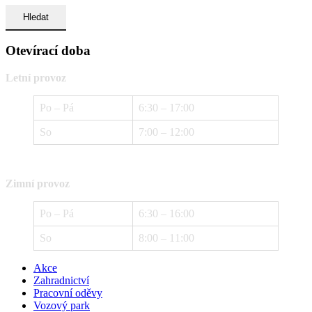
Otevírací doba
Letní provoz
Po – Pá
6:30 – 17:00
So
7:00 – 12:00
Zimní provoz
Po – Pá
6:30 – 16:00
So
8:00 – 11:00
Akce
Zahradnictví
Pracovní oděvy
Vozový park