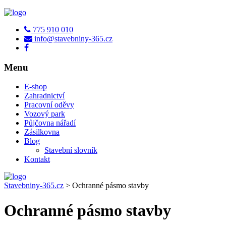
775 910 010
info@stavebniny-365.cz
Menu
E-shop
Zahradnictví
Pracovní oděvy
Vozový park
Půjčovna nářadí
Zásilkovna
Blog
Stavební slovník
Kontakt
Stavebniny-365.cz
>
Ochranné pásmo stavby
Ochranné pásmo stavby