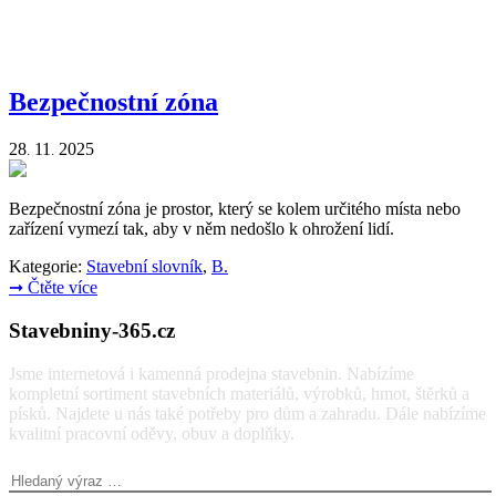
Bezpečnostní zóna
28
11
2025
.
.
Bezpečnostní zóna je prostor, který se kolem určitého místa nebo
zařízení vymezí tak, aby v něm nedošlo k ohrožení lidí.
Kategorie:
Stavební slovník
,
B.
➞
Čtěte více
Stavebniny-365.cz
Jsme internetová i kamenná prodejna stavebnin. Nabízíme
kompletní sortiment stavebních materiálů, výrobků, hmot, štěrků a
písků. Najdete u nás také potřeby pro dům a zahradu. Dále nabízíme
kvalitní pracovní oděvy, obuv a doplňky.
Vyhledávání: