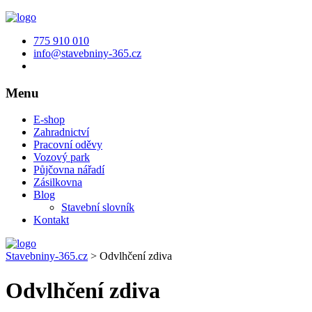
775 910 010
info@stavebniny-365.cz
Menu
E-shop
Zahradnictví
Pracovní oděvy
Vozový park
Půjčovna nářadí
Zásilkovna
Blog
Stavební slovník
Kontakt
Stavebniny-365.cz
>
Odvlhčení zdiva
Odvlhčení zdiva