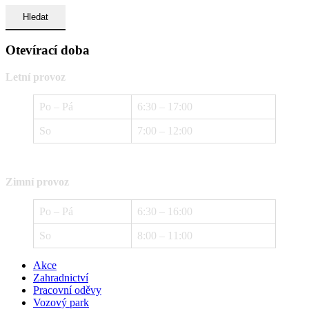
Otevírací doba
Letní provoz
Po – Pá
6:30 – 17:00
So
7:00 – 12:00
Zimní provoz
Po – Pá
6:30 – 16:00
So
8:00 – 11:00
Akce
Zahradnictví
Pracovní oděvy
Vozový park