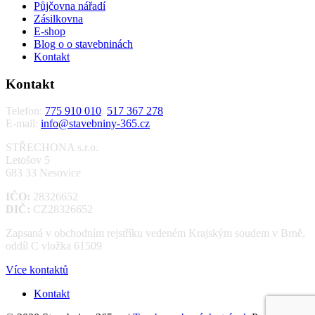
Půjčovna nářadí
Zásilkovna
E-shop
Blog o o stavebninách
Kontakt
Kontakt
Telefon:
775 910 010
,
517 367 278
E-mail:
info@stavebniny-365.cz
STŘECHONA s.r.o.
Letošov 5
683 33 Nesovice
IČO:
28326652
DIČ:
CZ28326652
Zapsaná v obchodním rejstříku vedeném Krajským soudem v Brně,
oddíl C vložka 61509
Více kontaktů
Kontakt