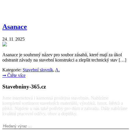
Asanace
24
11
2025
.
.
Asanace je souhrnný název pro soubor zásahů, které mají za úkol
odstranit závady na stavební konstrukci a zlepšit technický stav […]
Kategorie:
Stavební slovník
,
A.
➞
Čtěte více
Stavebniny-365.cz
Jsme internetová i kamenná prodejna stavebnin. Nabízíme
kompletní sortiment stavebních materiálů, výrobků, hmot, štěrků a
písků. Najdete u nás také potřeby pro dům a zahradu. Dále nabízíme
kvalitní pracovní oděvy, obuv a doplňky.
Vyhledávání: