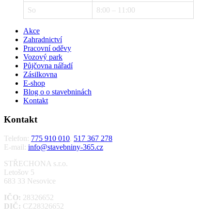
So
8:00 – 11:00
Akce
Zahradnictví
Pracovní oděvy
Vozový park
Půjčovna nářadí
Zásilkovna
E-shop
Blog o o stavebninách
Kontakt
Kontakt
Telefon:
775 910 010
,
517 367 278
E-mail:
info@stavebniny-365.cz
STŘECHONA s.r.o.
Letošov 5
683 33 Nesovice
IČO:
28326652
DIČ:
CZ28326652