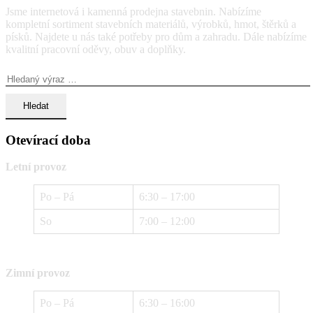
Jsme internetová i kamenná prodejna stavebnin. Nabízíme
kompletní sortiment stavebních materiálů, výrobků, hmot, štěrků a
písků. Najdete u nás také potřeby pro dům a zahradu. Dále nabízíme
kvalitní pracovní oděvy, obuv a doplňky.
Vyhledávání:
Otevírací doba
Letní provoz
Po – Pá
6:30 – 17:00
So
7:00 – 12:00
Zimní provoz
Po – Pá
6:30 – 16:00