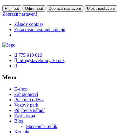
Přijmout
Odmítnout
Zobrazit nastavení
Uložit nastavení
Zobrazit nastavení
Zásady cookies
Zpracování osobních údajů
775 910 010
info@stavebniny-365.cz
Menu
E-shop
Zahradnictví
Pracovní oděvy
Vozový park
Půjčovna nářadí
Zásilkovna
Blog
Stavební slovník
Kontakt