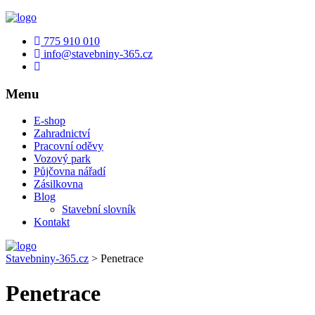
775 910 010
info@stavebniny-365.cz
Menu
E-shop
Zahradnictví
Pracovní oděvy
Vozový park
Půjčovna nářadí
Zásilkovna
Blog
Stavební slovník
Kontakt
Stavebniny-365.cz
>
Penetrace
Penetrace