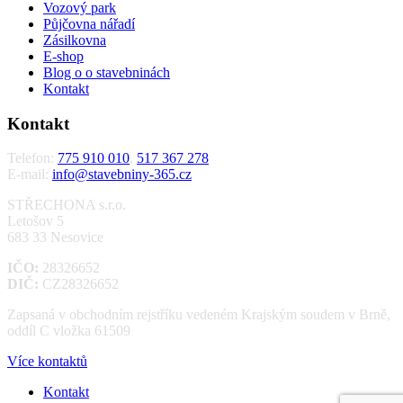
Vozový park
Půjčovna nářadí
Zásilkovna
E-shop
Blog o o stavebninách
Kontakt
Kontakt
Telefon:
775 910 010
,
517 367 278
E-mail:
info@stavebniny-365.cz
STŘECHONA s.r.o.
Letošov 5
683 33 Nesovice
IČO:
28326652
DIČ:
CZ28326652
Zapsaná v obchodním rejstříku vedeném Krajským soudem v Brně,
oddíl C vložka 61509
Více kontaktů
Kontakt