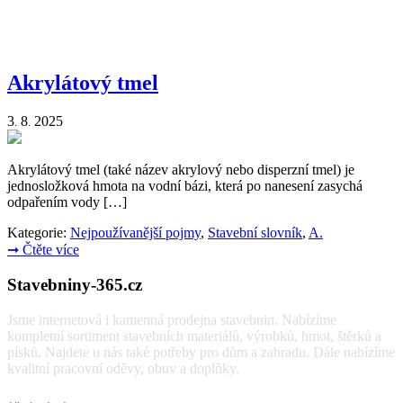
Akrylátový tmel
3
8
2025
.
.
Akrylátový tmel (také název akrylový nebo disperzní tmel) je
jednosložková hmota na vodní bázi, která po nanesení zasychá
odpařením vody […]
Kategorie:
Nejpoužívanější pojmy
,
Stavební slovník
,
A.
➞
Čtěte více
Stavebniny-365.cz
Jsme internetová i kamenná prodejna stavebnin. Nabízíme
kompletní sortiment stavebních materiálů, výrobků, hmot, štěrků a
písků. Najdete u nás také potřeby pro dům a zahradu. Dále nabízíme
kvalitní pracovní oděvy, obuv a doplňky.
Vyhledávání: