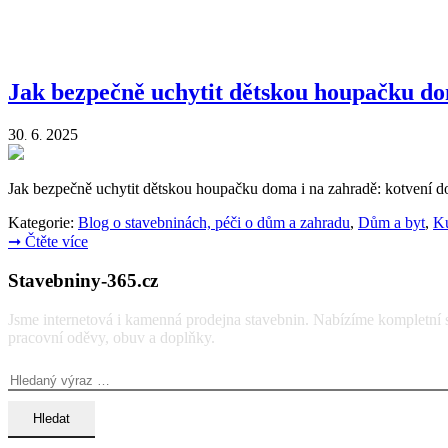
Jak bezpečně uchytit dětskou houpačku do
30
6
2025
.
.
Jak bezpečně uchytit dětskou houpačku doma i na zahradě: kotvení do 
Kategorie:
Blog o stavebninách, péči o dům a zahradu
,
Dům a byt
,
Ku
➞
Čtěte více
Stavebniny-365.cz
Jsme internetová i kamenná prodejna stavebnin. Nabízíme kompletní so
pracovní oděvy, obuv a doplňky.
Vyhledávání: