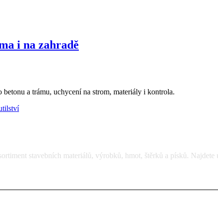
ma i na zahradě
betonu a trámu, uchycení na strom, materiály i kontrola.
tilství
rtiment stavebních materiálů, výrobků, hmot, štěrků a písků. Najdete 