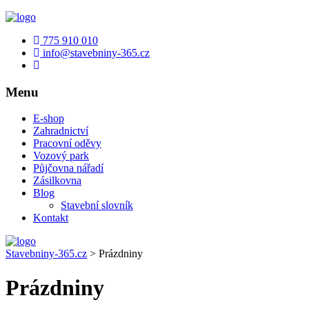
775 910 010
info@stavebniny-365.cz
Menu
E-shop
Zahradnictví
Pracovní oděvy
Vozový park
Půjčovna nářadí
Zásilkovna
Blog
Stavební slovník
Kontakt
Stavebniny-365.cz
>
Prázdniny
Prázdniny