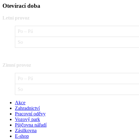
Otevírací doba
Letní provoz
Po – Pá
So
Zimní provoz
Po – Pá
So
Akce
Zahradnictví
Pracovní oděvy
Vozový park
Půjčovna nářadí
Zásilkovna
E-shop