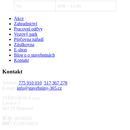
So
8:00 – 11:00
Akce
Zahradnictví
Pracovní oděvy
Vozový park
Půjčovna nářadí
Zásilkovna
E-shop
Blog o o stavebninách
Kontakt
Kontakt
Telefon:
775 910 010
,
517 367 278
E-mail:
info@stavebniny-365.cz
STŘECHONA s.r.o.
Letošov 5
683 33 Nesovice
IČO:
28326652
DIČ:
CZ28326652