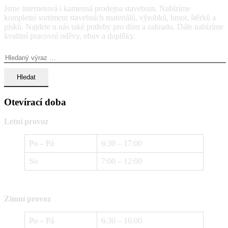
Jsme internetová i kamenná prodejna stavebnin. Nabízíme
kompletní sortiment stavebních materiálů, výrobků, hmot, štěrků a
písků. Najdete u nás také potřeby pro dům a zahradu. Dále nabízíme
kvalitní pracovní oděvy, obuv a doplňky.
Vyhledávání:
Otevírací doba
Letní provoz
Po – Pá
6:30 – 17:00
So
7:00 – 12:00
Zimní provoz
Po – Pá
6:30 – 16:00