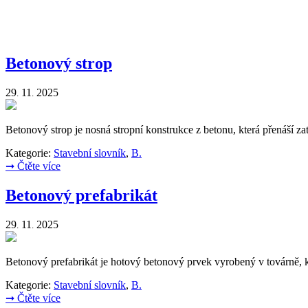
Betonový strop
29
11
2025
.
.
Betonový strop je nosná stropní konstrukce z betonu, která přenáší za
Kategorie:
Stavební slovník
,
B.
➞
Čtěte více
Betonový prefabrikát
29
11
2025
.
.
Betonový prefabrikát je hotový betonový prvek vyrobený v továrně, kt
Kategorie:
Stavební slovník
,
B.
➞
Čtěte více