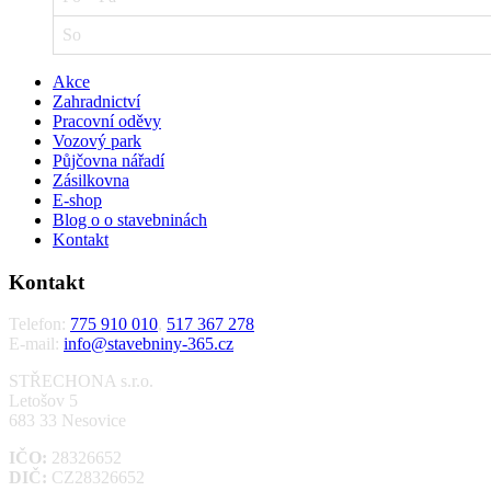
So
Akce
Zahradnictví
Pracovní oděvy
Vozový park
Půjčovna nářadí
Zásilkovna
E-shop
Blog o o stavebninách
Kontakt
Kontakt
Telefon:
775 910 010
,
517 367 278
E-mail:
info@stavebniny-365.cz
STŘECHONA s.r.o.
Letošov 5
683 33 Nesovice
IČO:
28326652
DIČ:
CZ28326652