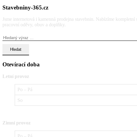
Stavebniny-365.cz
Jsme internetová i kamenná prodejna stavebnin. Nabízíme kompletní so
pracovní oděvy, obuv a doplňky.
Vyhledávání:
Otevírací doba
Letní provoz
Po – Pá
So
Zimní provoz
Po – Pá