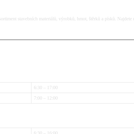
rtiment stavebních materiálů, výrobků, hmot, štěrků a písků. Najdete 
6:30 – 17:00
7:00 – 12:00
6:30 – 16:00