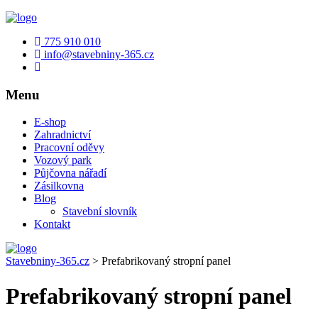
775 910 010
info@stavebniny-365.cz
Menu
E-shop
Zahradnictví
Pracovní oděvy
Vozový park
Půjčovna nářadí
Zásilkovna
Blog
Stavební slovník
Kontakt
Stavebniny-365.cz
>
Prefabrikovaný stropní panel
Prefabrikovaný stropní panel