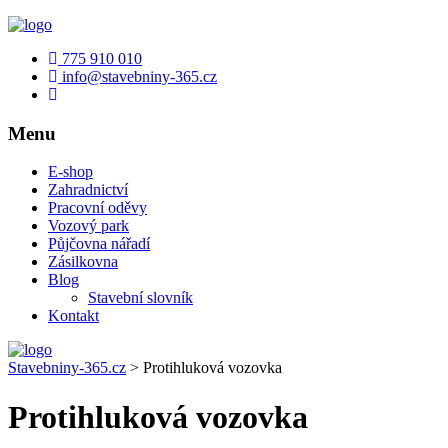
775 910 010
info@stavebniny-365.cz
Menu
E-shop
Zahradnictví
Pracovní oděvy
Vozový park
Půjčovna nářadí
Zásilkovna
Blog
Stavební slovník
Kontakt
Stavebniny-365.cz
>
Protihluková vozovka
Protihluková vozovka