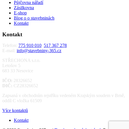
Půjčovna nářadí
Zásilkovna
E-shop
Blog o o stavebninách
Kontakt
Kontakt
Telefon:
775 910 010
,
517 367 278
E-mail:
info@stavebniny-365.cz
STŘECHONA s.r.o.
Letošov 5
683 33 Nesovice
IČO:
28326652
DIČ:
CZ28326652
Zapsaná v obchodním rejstříku vedeném Krajským soudem v Brně,
oddíl C vložka 61509
Více kontaktů
Kontakt