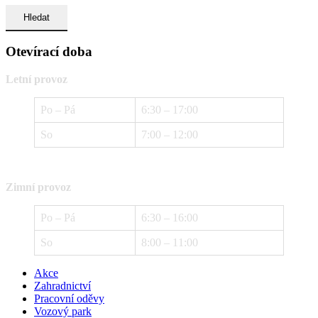
Otevírací doba
Letní provoz
Po – Pá
6:30 – 17:00
So
7:00 – 12:00
Zimní provoz
Po – Pá
6:30 – 16:00
So
8:00 – 11:00
Akce
Zahradnictví
Pracovní oděvy
Vozový park