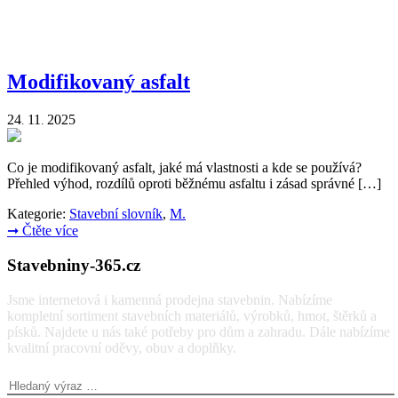
Modifikovaný asfalt
24
11
2025
.
.
Co je modifikovaný asfalt, jaké má vlastnosti a kde se používá?
Přehled výhod, rozdílů oproti běžnému asfaltu i zásad správné […]
Kategorie:
Stavební slovník
,
M.
➞
Čtěte více
Stavebniny-365.cz
Jsme internetová i kamenná prodejna stavebnin. Nabízíme
kompletní sortiment stavebních materiálů, výrobků, hmot, štěrků a
písků. Najdete u nás také potřeby pro dům a zahradu. Dále nabízíme
kvalitní pracovní oděvy, obuv a doplňky.
Vyhledávání: