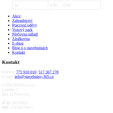
So
8:00 – 11:00
Akce
Zahradnictví
Pracovní oděvy
Vozový park
Půjčovna nářadí
Zásilkovna
E-shop
Blog o o stavebninách
Kontakt
Kontakt
Telefon:
775 910 010
,
517 367 278
E-mail:
info@stavebniny-365.cz
STŘECHONA s.r.o.
Letošov 5
683 33 Nesovice
IČO:
28326652
DIČ:
CZ28326652