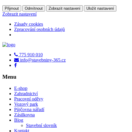
Přijmout
Odmítnout
Zobrazit nastavení
Uložit nastavení
Zobrazit nastavení
Zásady cookies
Zpracování osobních údajů
775 910 010
info@stavebniny-365.cz
Menu
E-shop
Zahradnictví
Pracovní oděvy
Vozový park
Půjčovna nářadí
Zásilkovna
Blog
Stavební slovník
Kontakt