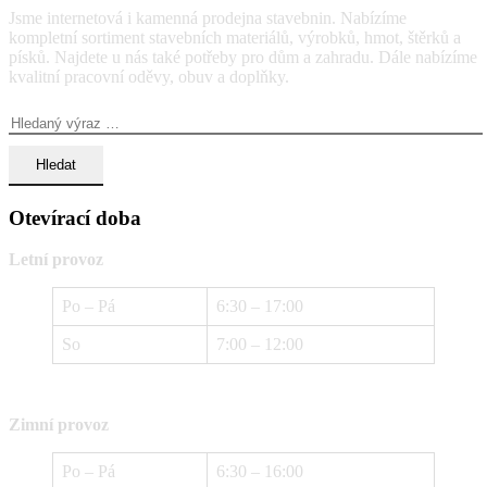
Jsme internetová i kamenná prodejna stavebnin. Nabízíme
kompletní sortiment stavebních materiálů, výrobků, hmot, štěrků a
písků. Najdete u nás také potřeby pro dům a zahradu. Dále nabízíme
kvalitní pracovní oděvy, obuv a doplňky.
Vyhledávání:
Otevírací doba
Letní provoz
Po – Pá
6:30 – 17:00
So
7:00 – 12:00
Zimní provoz
Po – Pá
6:30 – 16:00