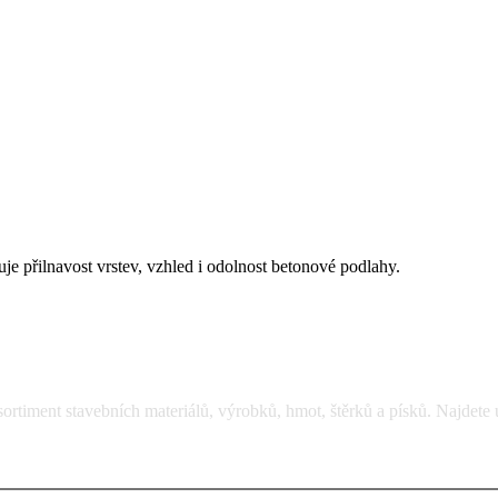
je přilnavost vrstev, vzhled i odolnost betonové podlahy.
rtiment stavebních materiálů, výrobků, hmot, štěrků a písků. Najdete 