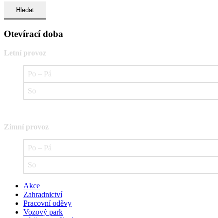
Otevírací doba
Letní provoz
Po – Pá
So
Zimní provoz
Po – Pá
So
Akce
Zahradnictví
Pracovní oděvy
Vozový park