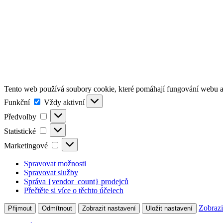
Tento web používá soubory cookie, které pomáhají fungování webu a 
Funkční
Funkční
Vždy aktivní
Předvolby
Předvolby
Statistické
Statistické
Marketingové
Marketingové
Spravovat možnosti
Spravovat služby
Správa {vendor_count} prodejců
Přečtěte si více o těchto účelech
Zobrazi
Přijmout
Odmítnout
Zobrazit nastavení
Uložit nastavení