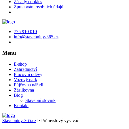
Zásady cookies
Zpracování osobních údajů
775 910 010
info@stavebniny-365.cz
Menu
E-shop
Zahradnictví
Pracovní oděvy
Vozový park
Půjčovna nářadí
Zásilkovna
Blog
Stavební slovník
Kontakt
Stavebniny-365.cz
>
Průmyslový vysavač