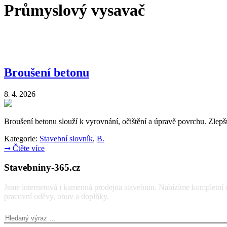
Průmyslový vysavač
Broušení betonu
8
4
2026
.
.
Broušení betonu slouží k vyrovnání, očištění a úpravě povrchu. Zlepšu
Kategorie:
Stavební slovník
,
B.
➞
Čtěte více
Stavebniny-365.cz
Jsme internetová i kamenná prodejna stavebnin. Nabízíme kompletní so
pracovní oděvy, obuv a doplňky.
Vyhledávání: