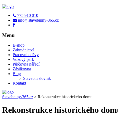
775 910 010
info@stavebniny-365.cz
Menu
E-shop
Zahradnictví
Pracovní oděvy
Vozový park
Půjčovna nářadí
Zásilkovna
Blog
Stavební slovník
Kontakt
Stavebniny-365.cz
>
Rekonstrukce historického domu
Rekonstrukce historického dom