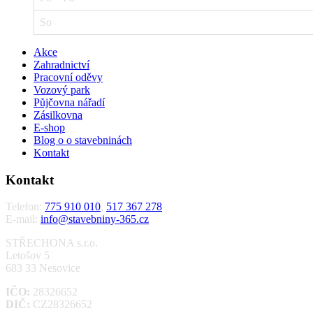
So
Akce
Zahradnictví
Pracovní oděvy
Vozový park
Půjčovna nářadí
Zásilkovna
E-shop
Blog o o stavebninách
Kontakt
Kontakt
Telefon:
775 910 010
,
517 367 278
E-mail:
info@stavebniny-365.cz
STŘECHONA s.r.o.
Letošov 5
683 33 Nesovice
IČO:
28326652
DIČ:
CZ28326652