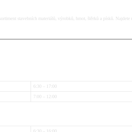
rtiment stavebních materiálů, výrobků, hmot, štěrků a písků. Najdete 
6:30 – 17:00
7:00 – 12:00
6:30 – 16:00