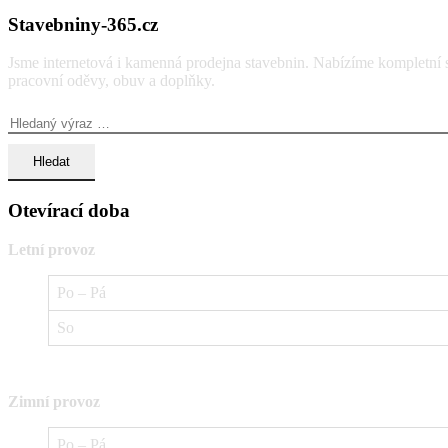
Stavebniny-365.cz
Jsme internetová i kamenná prodejna stavebnin. Nabízíme kompletní so
pracovní oděvy, obuv a doplňky.
Vyhledávání:
Otevírací doba
Letní provoz
Po – Pá
So
Zimní provoz
Po – Pá