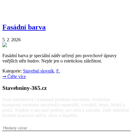
Fasádní barva
5
2
2026
.
.
Fasádní barva je speciální nátěr určený pro povrchové úpravy
vnějších stěn budov. Nejde jen o estetickou záležitost.
Kategorie:
Stavební slovník
,
F.
➞
Čtěte více
Stavebniny-365.cz
Jsme internetová i kamenná prodejna stavebnin. Nabízíme
kompletní sortiment stavebních materiálů, výrobků, hmot, štěrků a
písků. Najdete u nás také potřeby pro dům a zahradu. Dále nabízíme
kvalitní pracovní oděvy, obuv a doplňky.
Vyhledávání: