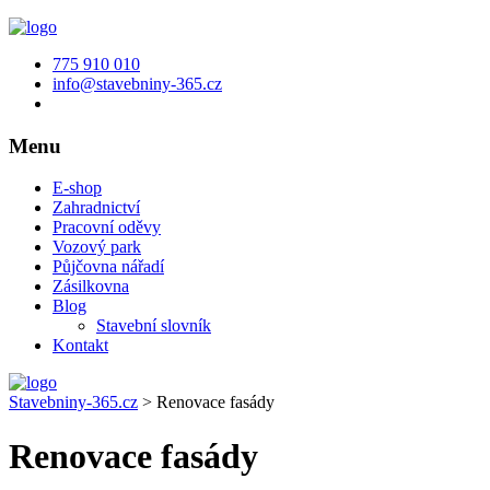
775 910 010
info@stavebniny-365.cz
Menu
E-shop
Zahradnictví
Pracovní oděvy
Vozový park
Půjčovna nářadí
Zásilkovna
Blog
Stavební slovník
Kontakt
Stavebniny-365.cz
>
Renovace fasády
Renovace fasády