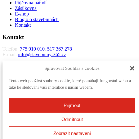
Půjčovna nářadí
Zásilkovna
E-shop
Blog o o stavebninách
Kontakt
Kontakt
Telefon:
775 910 010
,
517 367 278
E-mail:
info@stavebniny-365.cz
STŘECHONA s.r.o.
Spravovat Souhlas s cookies
Letošov 5
683 33 Nesovice
Tento web používá soubory cookie, které pomáhají fungování webu a
IČO:
28326652
také ke sledování vaší interakce s naším webem.
DIČ:
CZ28326652
Zapsaná v obchodním rejstříku vedeném Krajským soudem v Brně,
Přijmout
oddíl C vložka 61509
Více kontaktů
Odmítnout
Kontakt
Zobrazit nastavení