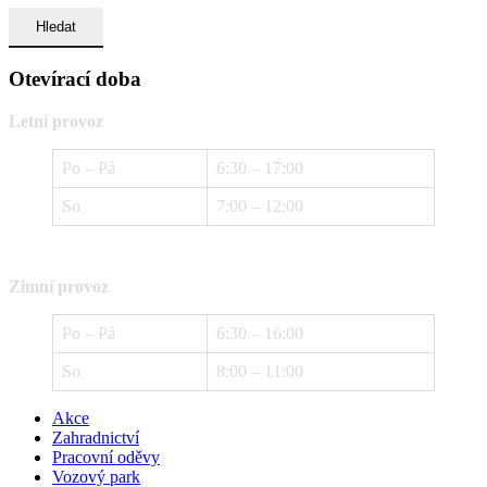
Otevírací doba
Letní provoz
Po – Pá
6:30 – 17:00
So
7:00 – 12:00
Zimní provoz
Po – Pá
6:30 – 16:00
So
8:00 – 11:00
Akce
Zahradnictví
Pracovní oděvy
Vozový park