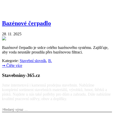
Bazénové čerpadlo
28
11
2025
.
.
Bazénové čerpadlo je srdce celého bazénového systému. Zajišťuje,
aby voda neustále proudila přes bazénovou filtraci.
Kategorie:
Stavební slovník
,
B.
➞
Čtěte více
Stavebniny-365.cz
Jsme internetová i kamenná prodejna stavebnin. Nabízíme
kompletní sortiment stavebních materiálů, výrobků, hmot, štěrků a
písků. Najdete u nás také potřeby pro dům a zahradu. Dále nabízíme
kvalitní pracovní oděvy, obuv a doplňky.
Vyhledávání: