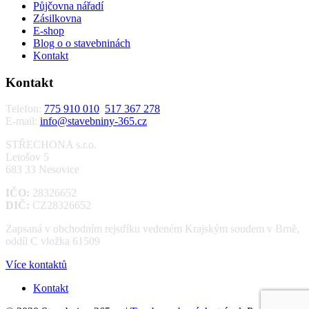
Půjčovna nářadí
Zásilkovna
E-shop
Blog o o stavebninách
Kontakt
Kontakt
Telefon:
775 910 010
,
517 367 278
E-mail:
info@stavebniny-365.cz
STŘECHONA s.r.o.
Letošov 5
683 33 Nesovice
IČO:
28326652
DIČ:
CZ28326652
Zapsaná v obchodním rejstříku vedeném Krajským soudem v Brně,
oddíl C vložka 61509
Více kontaktů
Kontakt