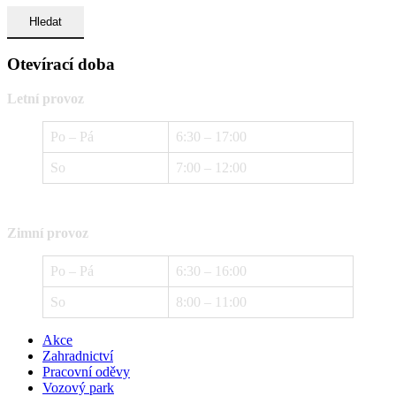
Otevírací doba
Letní provoz
Po – Pá
6:30 – 17:00
So
7:00 – 12:00
Zimní provoz
Po – Pá
6:30 – 16:00
So
8:00 – 11:00
Akce
Zahradnictví
Pracovní oděvy
Vozový park