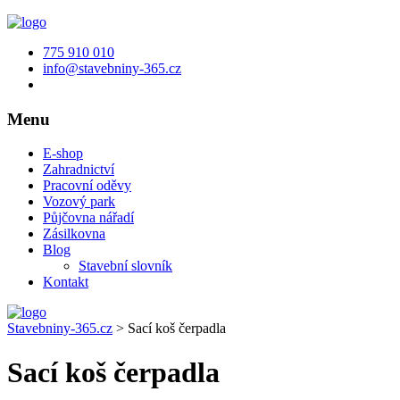
775 910 010
info@stavebniny-365.cz
Menu
E-shop
Zahradnictví
Pracovní oděvy
Vozový park
Půjčovna nářadí
Zásilkovna
Blog
Stavební slovník
Kontakt
Stavebniny-365.cz
>
Sací koš čerpadla
Sací koš čerpadla