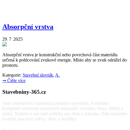
Absorpční vrstva
29
7
2025
.
.
Absorpční vrstva je konstrukční nebo povrchová část materiálu
určená k pohlcování zvukové energie. Místo aby se zvuk odrážel do
prostoru.
Kategorie:
Stavební slovník
,
A.
➞
Čtěte více
Stavebniny-365.cz
Jsme internetová i kamenná prodejna stavebnin. Nabízíme
kompletní sortiment stavebních materiálů, výrobků, hmot, štěrků a
písků. Najdete u nás také potřeby pro dům a zahradu. Dále nabízíme
kvalitní pracovní oděvy, obuv a doplňky.
Vyhledávání: