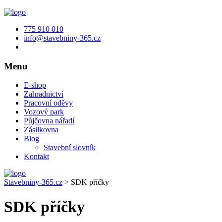
775 910 010
info@stavebniny-365.cz
Menu
E-shop
Zahradnictví
Pracovní oděvy
Vozový park
Půjčovna nářadí
Zásilkovna
Blog
Stavební slovník
Kontakt
Stavebniny-365.cz
>
SDK příčky
SDK příčky