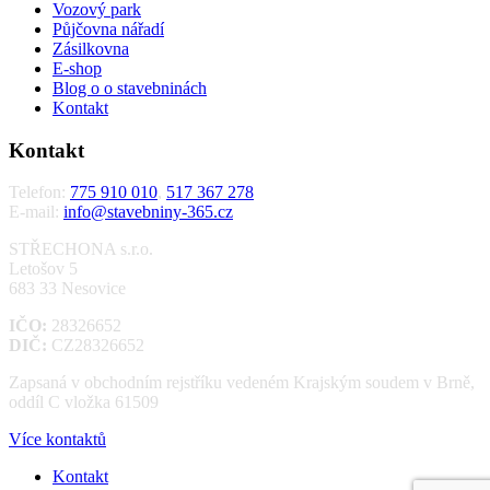
Vozový park
Půjčovna nářadí
Zásilkovna
E-shop
Blog o o stavebninách
Kontakt
Kontakt
Telefon:
775 910 010
,
517 367 278
E-mail:
info@stavebniny-365.cz
STŘECHONA s.r.o.
Letošov 5
683 33 Nesovice
IČO:
28326652
DIČ:
CZ28326652
Zapsaná v obchodním rejstříku vedeném Krajským soudem v Brně,
oddíl C vložka 61509
Více kontaktů
Kontakt