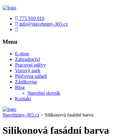
775 910 010
info@stavebniny-365.cz
Menu
E-shop
Zahradnictví
Pracovní oděvy
Vozový park
Půjčovna nářadí
Zásilkovna
Blog
Stavební slovník
Kontakt
Stavebniny-365.cz
>
Silikonová fasádní barva
Silikonová fasádní barva