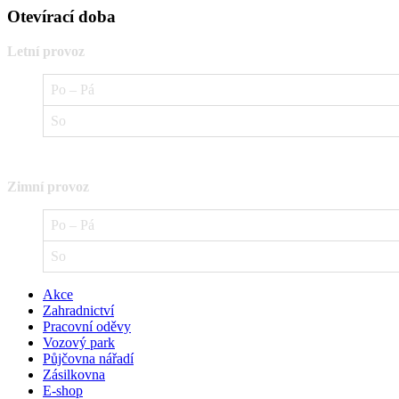
Otevírací doba
Letní provoz
Po – Pá
So
Zimní provoz
Po – Pá
So
Akce
Zahradnictví
Pracovní oděvy
Vozový park
Půjčovna nářadí
Zásilkovna
E-shop