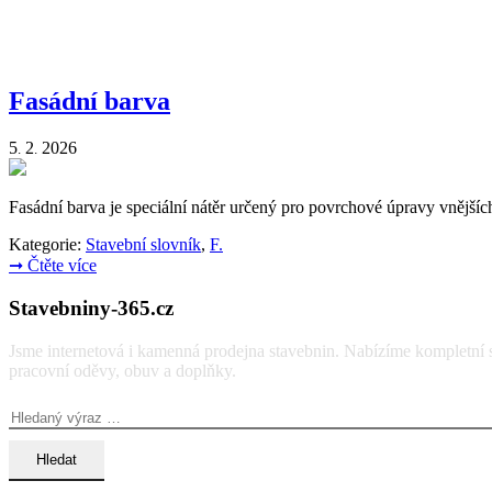
Fasádní barva
5
2
2026
.
.
Fasádní barva je speciální nátěr určený pro povrchové úpravy vnějších
Kategorie:
Stavební slovník
,
F.
➞
Čtěte více
Stavebniny-365.cz
Jsme internetová i kamenná prodejna stavebnin. Nabízíme kompletní so
pracovní oděvy, obuv a doplňky.
Vyhledávání: