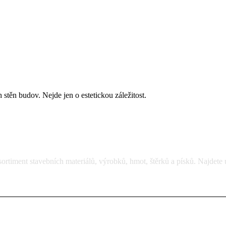
 stěn budov. Nejde jen o estetickou záležitost.
rtiment stavebních materiálů, výrobků, hmot, štěrků a písků. Najdete 