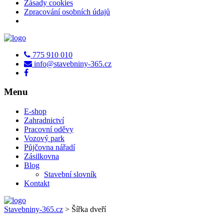
Zásady cookies
Zpracování osobních údajů
775 910 010
info@stavebniny-365.cz
Menu
E-shop
Zahradnictví
Pracovní oděvy
Vozový park
Půjčovna nářadí
Zásilkovna
Blog
Stavební slovník
Kontakt
Stavebniny-365.cz
>
Šířka dveří