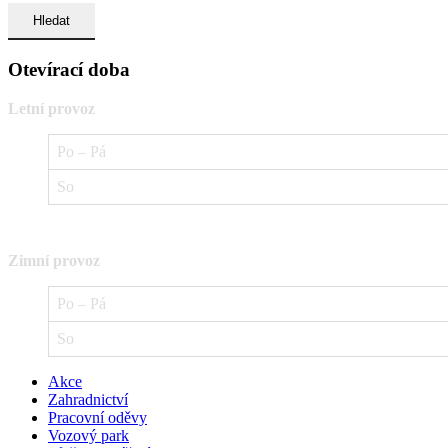
Otevírací doba
Letní provoz
Po – Pá
So
Zimní provoz
Po – Pá
So
Akce
Zahradnictví
Pracovní oděvy
Vozový park