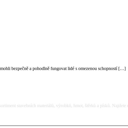
h mohli bezpečně a pohodlně fungovat lidé s omezenou schopností […]
rtiment stavebních materiálů, výrobků, hmot, štěrků a písků. Najdete 