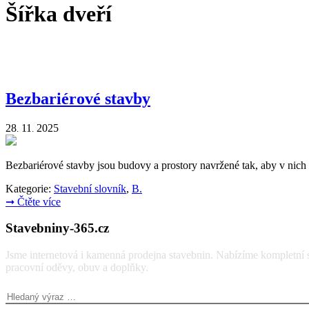
Šířka dveří
Bezbariérové stavby
28
11
2025
.
.
Bezbariérové stavby jsou budovy a prostory navržené tak, aby v nic
Kategorie:
Stavební slovník
,
B.
➞
Čtěte více
Stavebniny-365.cz
Jsme internetová i kamenná prodejna stavebnin. Nabízíme kompletní so
pracovní oděvy, obuv a doplňky.
Vyhledávání: