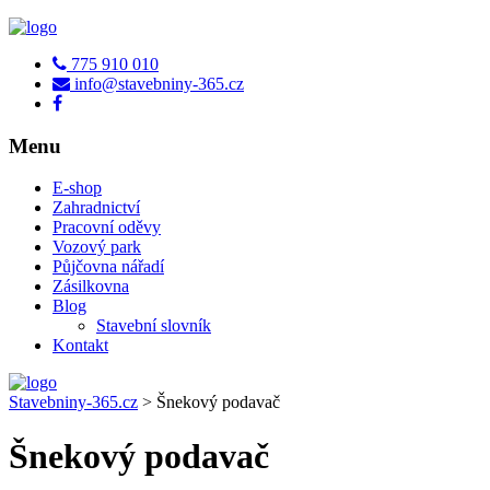
775 910 010
info@stavebniny-365.cz
Menu
E-shop
Zahradnictví
Pracovní oděvy
Vozový park
Půjčovna nářadí
Zásilkovna
Blog
Stavební slovník
Kontakt
Stavebniny-365.cz
>
Šnekový podavač
Šnekový podavač