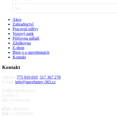
So
Akce
Zahradnictví
Pracovní oděvy
Vozový park
Půjčovna nářadí
Zásilkovna
E-shop
Blog o o stavebninách
Kontakt
Kontakt
Telefon:
775 910 010
,
517 367 278
E-mail:
info@stavebniny-365.cz
STŘECHONA s.r.o.
Letošov 5
683 33 Nesovice
IČO:
28326652
DIČ:
CZ28326652