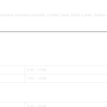
rtiment stavebních materiálů, výrobků, hmot, štěrků a písků. Najdete 
6:30 – 17:00
7:00 – 12:00
6:30 – 16:00