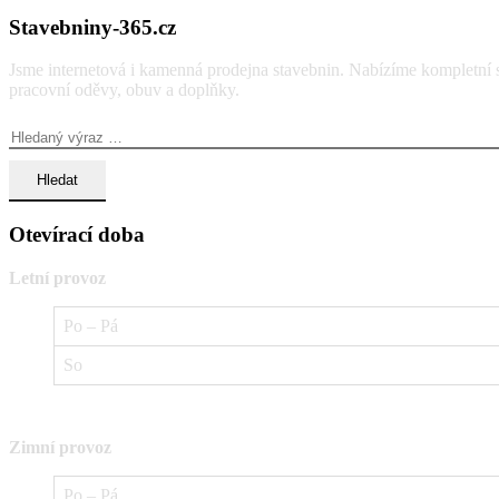
Stavebniny-365.cz
Jsme internetová i kamenná prodejna stavebnin. Nabízíme kompletní so
pracovní oděvy, obuv a doplňky.
Vyhledávání:
Otevírací doba
Letní provoz
Po – Pá
So
Zimní provoz
Po – Pá