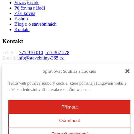
Vozový park
Půjčovna nářadí
Zásilkovna
E-shop
Blog o o stavebninách
Kontakt
Kontakt
Telefon:
775 910 010
,
517 367 278
E-mail:
info@stavebniny-365.cz
STŘECHONA s.r.o.
Spravovat Souhlas s cookies
Letošov 5
683 33 Nesovice
Tento web používá soubory cookie, které pomáhají fungování webu a
IČO:
28326652
také ke sledování vaší interakce s naším webem.
DIČ:
CZ28326652
Zapsaná v obchodním rejstříku vedeném Krajským soudem v Brně,
Přijmout
oddíl C vložka 61509
Více kontaktů
Odmítnout
Kontakt
Zobrazit nastavení