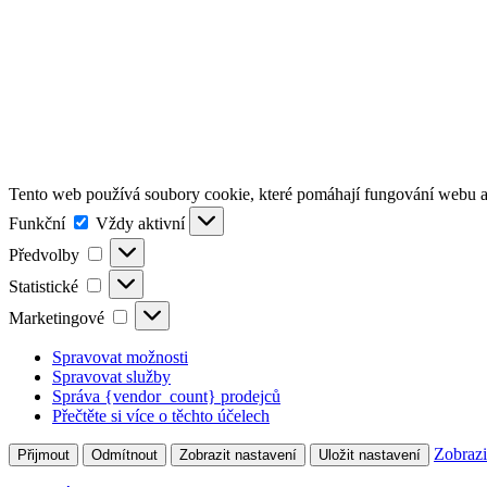
Tento web používá soubory cookie, které pomáhají fungování webu a 
Funkční
Funkční
Vždy aktivní
Předvolby
Předvolby
Statistické
Statistické
Marketingové
Marketingové
Spravovat možnosti
Spravovat služby
Správa {vendor_count} prodejců
Přečtěte si více o těchto účelech
Zobrazi
Přijmout
Odmítnout
Zobrazit nastavení
Uložit nastavení