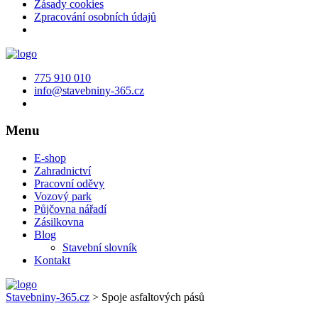
Zásady cookies
Zpracování osobních údajů
775 910 010
info@stavebniny-365.cz
Menu
E-shop
Zahradnictví
Pracovní oděvy
Vozový park
Půjčovna nářadí
Zásilkovna
Blog
Stavební slovník
Kontakt
Stavebniny-365.cz
>
Spoje asfaltových pásů