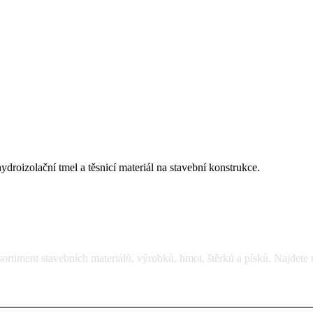
ydroizolační tmel a těsnicí materiál na stavební konstrukce.
rtiment stavebních materiálů, výrobků, hmot, štěrků a písků. Najdete 