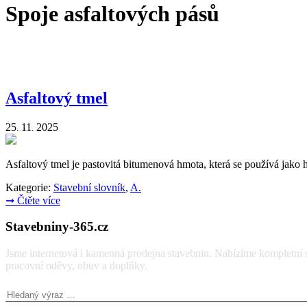
Spoje asfaltových pásů
Asfaltový tmel
25
11
2025
.
.
Asfaltový tmel je pastovitá bitumenová hmota, která se používá jako h
Kategorie:
Stavební slovník
,
A.
➞
Čtěte více
Stavebniny-365.cz
Jsme internetová i kamenná prodejna stavebnin. Nabízíme kompletní so
pracovní oděvy, obuv a doplňky.
Vyhledávání: