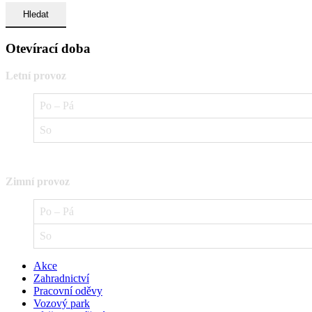
Otevírací doba
Letní provoz
Po – Pá
So
Zimní provoz
Po – Pá
So
Akce
Zahradnictví
Pracovní oděvy
Vozový park