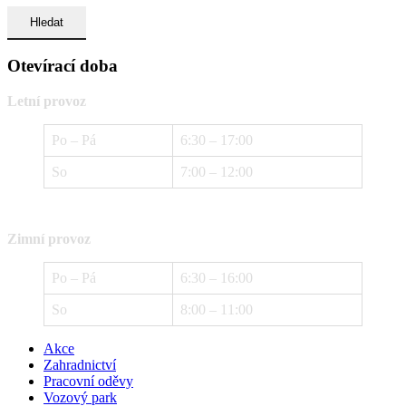
Otevírací doba
Letní provoz
Po – Pá
6:30 – 17:00
So
7:00 – 12:00
Zimní provoz
Po – Pá
6:30 – 16:00
So
8:00 – 11:00
Akce
Zahradnictví
Pracovní oděvy
Vozový park