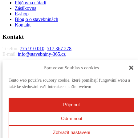
Půjčovna nářadí
Zásilkovna
E-shop
Blog o o stavebninách
Kontakt
Kontakt
Telefon:
775 910 010
,
517 367 278
E-mail:
info@stavebniny-365.cz
STŘECHONA s.r.o.
Spravovat Souhlas s cookies
Letošov 5
683 33 Nesovice
Tento web používá soubory cookie, které pomáhají fungování webu a
IČO:
28326652
také ke sledování vaší interakce s naším webem.
DIČ:
CZ28326652
Zapsaná v obchodním rejstříku vedeném Krajským soudem v Brně,
Přijmout
oddíl C vložka 61509
Více kontaktů
Odmítnout
Kontakt
Zobrazit nastavení