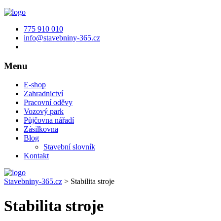
775 910 010
info@stavebniny-365.cz
Menu
E-shop
Zahradnictví
Pracovní oděvy
Vozový park
Půjčovna nářadí
Zásilkovna
Blog
Stavební slovník
Kontakt
Stavebniny-365.cz
>
Stabilita stroje
Stabilita stroje