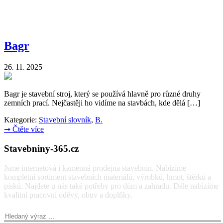
Bagr
26
11
2025
.
.
Bagr je stavební stroj, který se používá hlavně pro různé druhy
zemních prací. Nejčastěji ho vidíme na stavbách, kde dělá […]
Kategorie:
Stavební slovník
,
B.
➞
Čtěte více
Stavebniny-365.cz
Jsme internetová i kamenná prodejna stavebnin. Nabízíme
kompletní sortiment stavebních materiálů, výrobků, hmot, štěrků a
písků. Najdete u nás také potřeby pro dům a zahradu. Dále nabízíme
kvalitní pracovní oděvy, obuv a doplňky.
Vyhledávání: