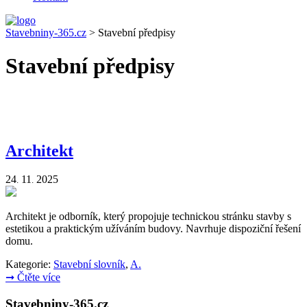
Stavebniny-365.cz
>
Stavební předpisy
Stavební předpisy
Architekt
24
11
2025
.
.
Architekt je odborník, který propojuje technickou stránku stavby s
estetikou a praktickým užíváním budovy. Navrhuje dispoziční řešení
domu.
Kategorie:
Stavební slovník
,
A.
➞
Čtěte více
Stavebniny-365.cz