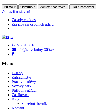
Přijmout
Odmítnout
Zobrazit nastavení
Uložit nastavení
Zobrazit nastavení
Zásady cookies
Zpracování osobních údajů
775 910 010
info@stavebniny-365.cz
Menu
E-shop
Zahradnictví
Pracovní oděvy
Vozový park
Půjčovna nářadí
Zásilkovna
Blog
Stavební slovník
Kontakt