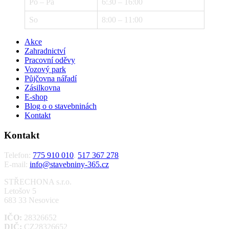
Po – Pá
6:30 – 16:00
So
8:00 – 11:00
Akce
Zahradnictví
Pracovní oděvy
Vozový park
Půjčovna nářadí
Zásilkovna
E-shop
Blog o o stavebninách
Kontakt
Kontakt
Telefon:
775 910 010
,
517 367 278
E-mail:
info@stavebniny-365.cz
STŘECHONA s.r.o.
Letošov 5
683 33 Nesovice
IČO:
28326652
DIČ:
CZ28326652