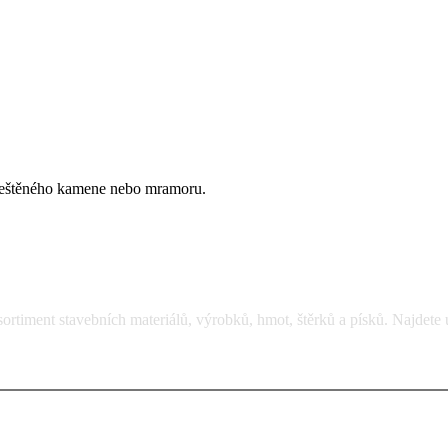
 leštěného kamene nebo mramoru.
rtiment stavebních materiálů, výrobků, hmot, štěrků a písků. Najdete 