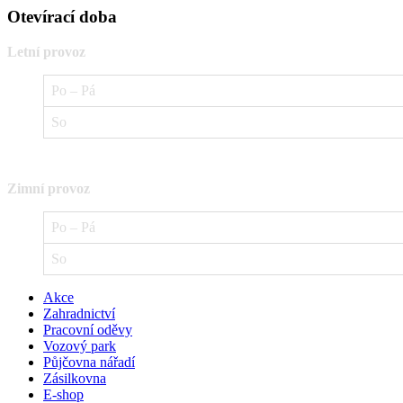
Otevírací doba
Letní provoz
Po – Pá
So
Zimní provoz
Po – Pá
So
Akce
Zahradnictví
Pracovní oděvy
Vozový park
Půjčovna nářadí
Zásilkovna
E-shop