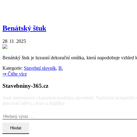
Benátský štuk
28
11
2025
.
.
Benátský štuk je luxusní dekorační omítka, která napodobuje vzhled
Kategorie:
Stavební slovník
,
B.
➞
Čtěte více
Stavebniny-365.cz
Jsme internetová i kamenná prodejna stavebnin. Nabízíme kompletní so
pracovní oděvy, obuv a doplňky.
Vyhledávání: