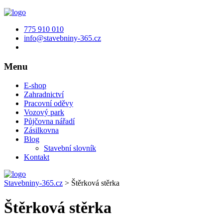
775 910 010
info@stavebniny-365.cz
Menu
E-shop
Zahradnictví
Pracovní oděvy
Vozový park
Půjčovna nářadí
Zásilkovna
Blog
Stavební slovník
Kontakt
Stavebniny-365.cz
>
Štěrková stěrka
Štěrková stěrka