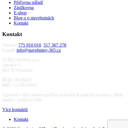
Půjčovna nářadí
Zásilkovna
E-shop
Blog o o stavebninách
Kontakt
Kontakt
Telefon:
775 910 010
,
517 367 278
E-mail:
info@stavebniny-365.cz
STŘECHONA s.r.o.
Letošov 5
683 33 Nesovice
IČO:
28326652
DIČ:
CZ28326652
Zapsaná v obchodním rejstříku vedeném Krajským soudem v Brně,
oddíl C vložka 61509
Více kontaktů
Kontakt