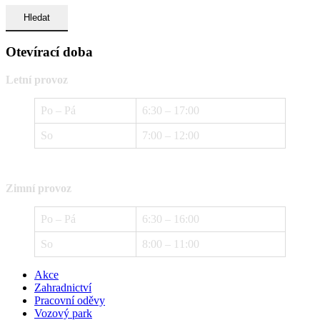
Otevírací doba
Letní provoz
Po – Pá
6:30 – 17:00
So
7:00 – 12:00
Zimní provoz
Po – Pá
6:30 – 16:00
So
8:00 – 11:00
Akce
Zahradnictví
Pracovní oděvy
Vozový park