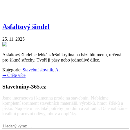
Asfaltový šindel
25
11
2025
.
.
Asfaltový šindel je lehká střešní krytina na bázi bitumenu, určená
pro šikmé střechy. Tvoří ji pásy nebo jednotlivé dílce.
Kategorie:
Stavební slovník
,
A.
➞
Čtěte více
Stavebniny-365.cz
Jsme internetová i kamenná prodejna stavebnin. Nabízíme
kompletní sortiment stavebních materiálů, výrobků, hmot, štěrků a
písků. Najdete u nás také potřeby pro dům a zahradu. Dále nabízíme
kvalitní pracovní oděvy, obuv a doplňky.
Vyhledávání: