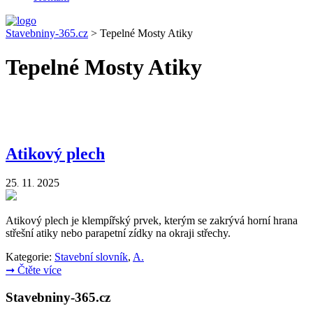
Stavebniny-365.cz
>
Tepelné Mosty Atiky
Tepelné Mosty Atiky
Atikový plech
25
11
2025
.
.
Atikový plech je klempířský prvek, kterým se zakrývá horní hrana
střešní atiky nebo parapetní zídky na okraji střechy.
Kategorie:
Stavební slovník
,
A.
➞
Čtěte více
Stavebniny-365.cz