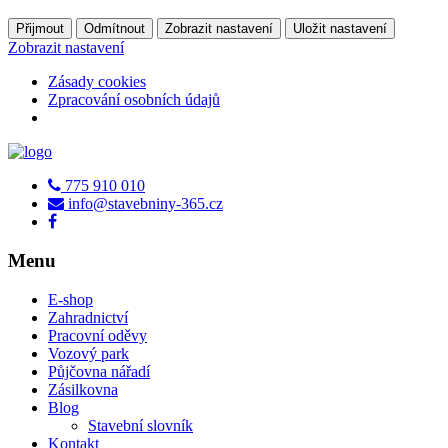
Přijmout
Odmítnout
Zobrazit nastavení
Uložit nastavení
Zobrazit nastavení
Zásady cookies
Zpracování osobních údajů
775 910 010
info@stavebniny-365.cz
Menu
E-shop
Zahradnictví
Pracovní oděvy
Vozový park
Půjčovna nářadí
Zásilkovna
Blog
Stavební slovník
Kontakt