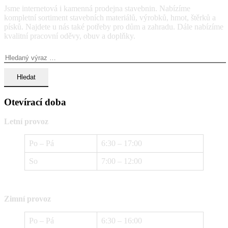
Jsme internetová i kamenná prodejna stavebnin. Nabízíme
kompletní sortiment stavebních materiálů, výrobků, hmot, štěrků a
písků. Najdete u nás také potřeby pro dům a zahradu. Dále nabízíme
kvalitní pracovní oděvy, obuv a doplňky.
Vyhledávání:
Otevírací doba
Letní provoz
Po – Pá
6:30 – 17:00
So
7:00 – 12:00
Zimní provoz
Po – Pá
6:30 – 16:00